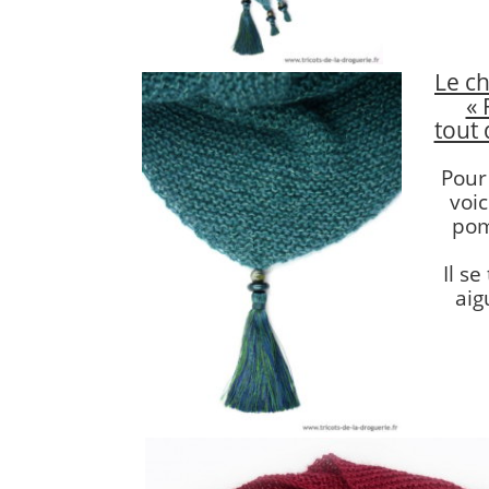
Le c
« 
tout
Pour
voic
pom
Il se
aigu