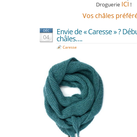
ICI
Droguerie
!
Vos châles préféré
Envie de « Caresse » ? Débu
DÉC
04
châles….
Caresse