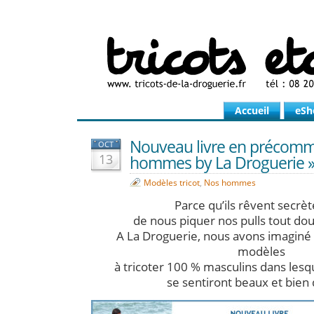
Accueil
eSh
Nouveau livre en précomm
OCT
13
hommes by La Droguerie 
Modèles tricot
,
Nos hommes
Parce qu’ils rêvent secr
de nous piquer nos pulls tout do
A La Droguerie, nous avons imaginé 
modèles
à tricoter 100 % masculins dans le
se sentiront beaux et bien