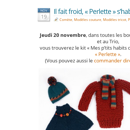
Il fait froid, « Perlette » s’habi
NOV
19
Comète
,
Modèles couture
,
Modèles tricot
,
P
Jeudi 20 novembre
, dans toutes les b
et au Trio,
vous trouverez le kit « Mes p’tits habits 
« Perlette »
.
(Vous pouvez aussi le
commander dire