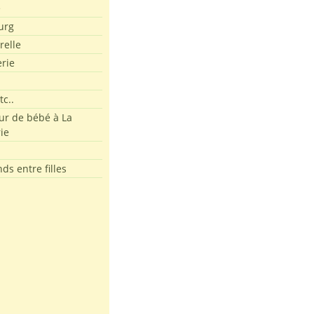
e
urg
relle
erie
tc..
r de bébé à La
ie
ds entre filles