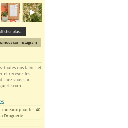
fficher plus...
ez-nous sur Instagram
toutes nos laines et
ter et recevez-les
t chez vous sur
guerie.com
es
s cadeaux pour les 40
La Droguerie