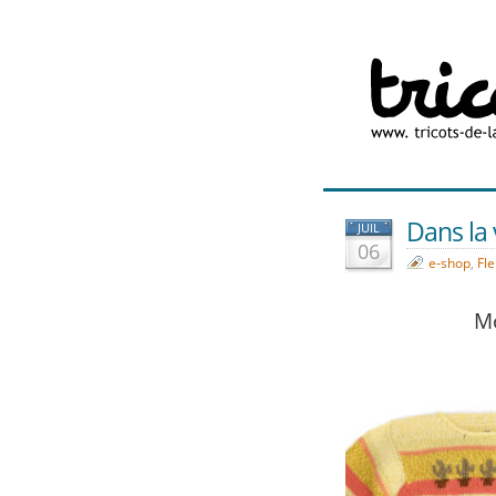
Dans la v
JUIL
06
e-shop
,
Fle
Mo