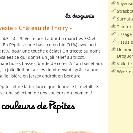
Soyeus
Strasbo
Surnatu
Teintur
veste « Château de Thoiry »
Tissage
. 4.5 – 4 – 3. Veste bord à bord à manches 3/4 et
Tissus e
. En Pépites : une base coton bio (91%) avec un fil
Un amou
é (9%) pour une touche d’éclat ! On tricote au point
Droguer
écalées ce qui donne un joli relief au tricot.
manchures basses, bordé de côtes 2/2 au bas et aux
Voilette
 la jolie finition sur les demi-devants grâce à une
Week-en
ille lisière en jersey endroit en bordure.
épites et de la brillance que donne le fil métallisé.
se une sélection de nos couleurs du moment !