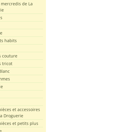
s mercredis de La
ie
es
le
ts habits
 couture
 tricot
Blanc
mmes
ie
pièces et accessoires
La Droguerie
pièces et petits plus
e