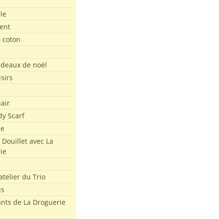
le
ent
e coton
e
adeaux de noël
isirs
air
dy Scarf
me
 Douillet avec La
ie
atelier du Trio
us
ants de La Droguerie