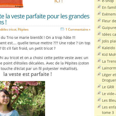
ICI !
e-shop
En famil
Evènem
te la veste parfaite pour les grandes
s !
Fleur d
Guipur
dèles tricot
,
Pépites
1 Commentaire »
Idées c
du Trio se marie bientôt ! On a trop hâte !!!
Jolis pla
nt est…. quelle tenue mettre ??? Une robe ? Un top
Kaleïdo
? Et s’il fait froid, un petit tricot ?
Kid Moh
hi au tricot et on a choisi cette petite veste avec un
La Tren
e point d’étoiles décalées. Avec de la Pépites (coton
Lainor
touche d’éclat par un fil polyester métallisé),
la veste est parfaite !
Léger et
Droguer
Le GRR
Le vide-
Les Ble
Les enf
tome 3