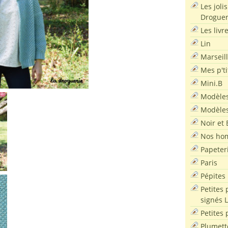
Les joli
Droguer
Les livr
Lin
Marseil
Mes p'ti
Mini.B
Modèles
Modèles
Noir et 
Nos ho
Papeter
Paris
Pépites
Petites 
signés 
Petites 
Plumett