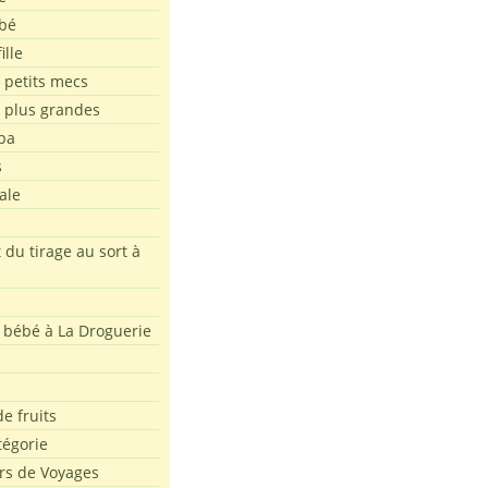
bé
ille
 petits mecs
s plus grandes
pa
s
ale
 du tirage au sort à
 bébé à La Droguerie
e
e fruits
tégorie
rs de Voyages