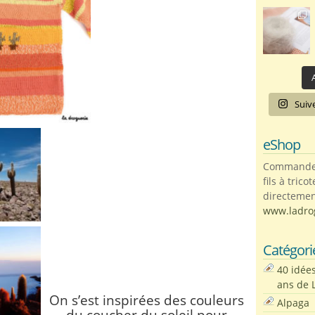
A
Suiv
eShop
Commandez 
fils à trico
directemen
www.ladro
Catégori
40 idée
ans de 
On s’est inspirées des couleurs
Alpaga
du coucher du soleil pour