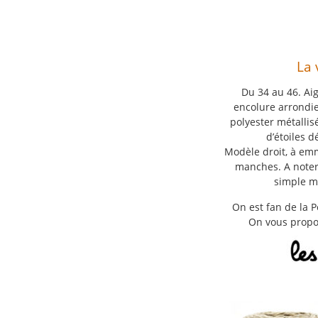
La 
Du 34 au 46. Aig
encolure arrondie
polyester métallis
d’étoiles d
Modèle droit, à em
manches. A noter,
simple ma
On est fan de la P
On vous propo