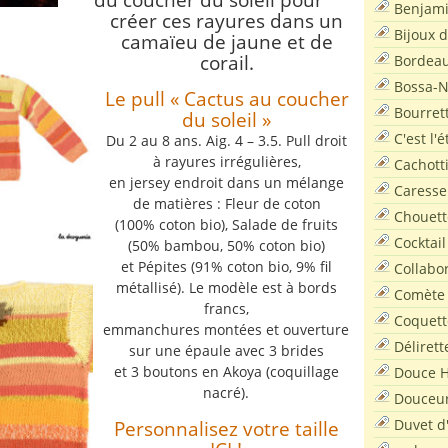
Benjam
créer ces rayures dans un
Bijoux 
camaïeu de jaune et de
corail.
Bordea
Bossa-
Le pull « Cactus au coucher
Bourret
du soleil »
C'est l'
Du 2 au 8 ans. Aig. 4 – 3.5. Pull droit
à rayures irrégulières,
Cachott
en jersey endroit dans un mélange
Caresse
de matières : Fleur de coton
Chouett
(100% coton bio), Salade de fruits
Cocktail
(50% bambou, 50% coton bio)
et Pépites (91% coton bio, 9% fil
Collabo
métallisé). Le modèle est à bords
Comète
francs,
Coquett
emmanchures montées et ouverture
Délirett
sur une épaule avec 3 brides
et 3 boutons en Akoya (coquillage
Douce H
nacré).
Douceu
Duvet d
Personnalisez votre taille