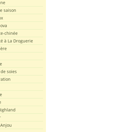
ine
de saison
ux
Nova
te-chinée
été à La Droguerie
ière
e
 de soies
ration
e
e
ighland
r
'Anjou