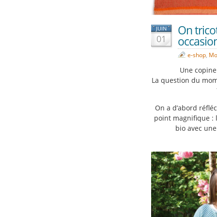
On trico
JUIN
01
occasion
e-shop
,
Mo
Une copine 
La question du mome
On a d’abord réfléc
point magnifique : l
bio avec une 