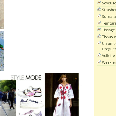
Soyeus
Strasbo
Surnatu
Teintur
Tissage
Tissus e
Un amou
Droguer
Voilette
Week-en