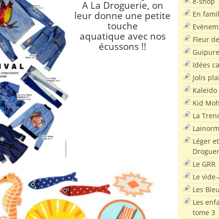
e-shop
A La Droguerie, on
En famil
leur donne une petite
touche
Evènem
aquatique avec nos
Fleur d
écussons !!
Guipur
Idées c
Jolis pla
Kaleïdo
Kid Moh
La Tren
Lainor
Léger et
Droguer
Le GRR
Le vide-
Les Ble
Les enf
tome 3