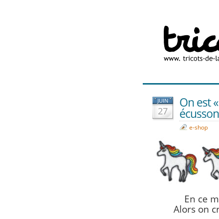
On est «
JUIN
27
écussons
e-shop
En ce mo
Alors on c