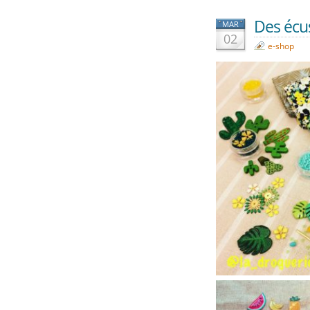
Des écus
MAR
02
e-shop