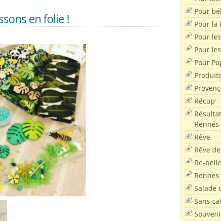
Pour bé
sons en folie !
Pour la f
Pour les
Pour le
Pour Pa
Produit
Provenç
Récup'
Résultat
Rennes
Rêve
Rêve de
Re-bell
Rennes
Salade d
Sans ca
Souveni