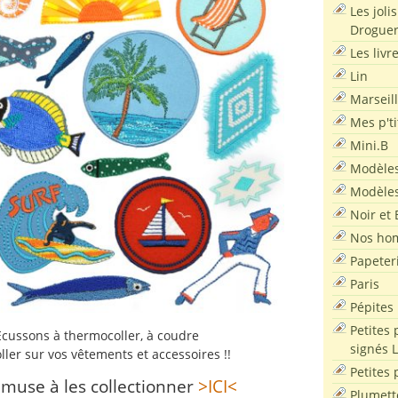
Les joli
Droguer
Les livr
Lin
Marseil
Mes p'ti
Mini.B
Modèles
Modèles
Noir et 
Nos ho
Papeter
Paris
Pépites
Petites 
cussons à thermocoller, à coudre
signés 
ller sur vos vêtements et accessoires !!
Petites 
amuse à les collectionner
>ICI<
Plumett