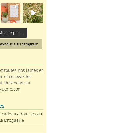
fficher plus...
ez-nous sur Instagram
toutes nos laines et
ter et recevez-les
t chez vous sur
guerie.com
es
s cadeaux pour les 40
La Droguerie