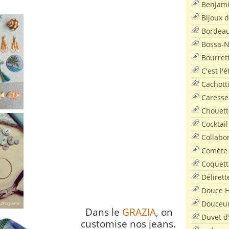
Benjam
Bijoux 
Bordea
Bossa-
Bourret
C'est l'
Cachott
Caresse
Chouett
Cocktail
Collabo
Comète
Coquett
Délirett
Douce H
Douceu
Dans le
GRAZIA
, on
Duvet d
customise nos jeans.