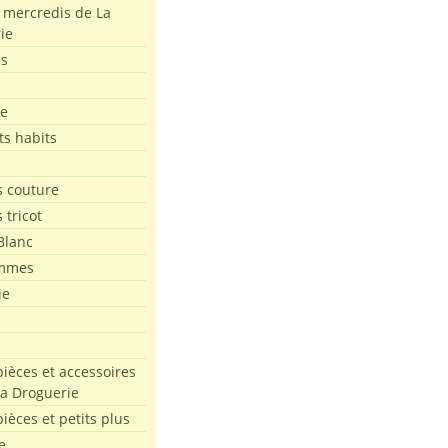
s mercredis de La
ie
es
le
ts habits
 couture
 tricot
Blanc
mmes
ie
pièces et accessoires
La Droguerie
pièces et petits plus
e