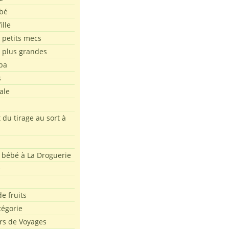
bé
ille
 petits mecs
s plus grandes
pa
s
ale
 du tirage au sort à
 bébé à La Droguerie
e
e fruits
tégorie
rs de Voyages