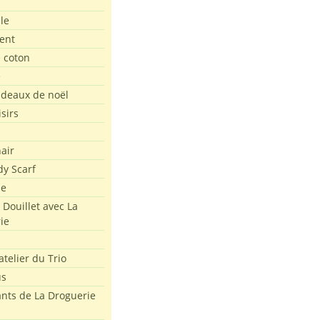
le
ent
e coton
e
adeaux de noël
isirs
air
dy Scarf
me
 Douillet avec La
ie
atelier du Trio
us
ants de La Droguerie