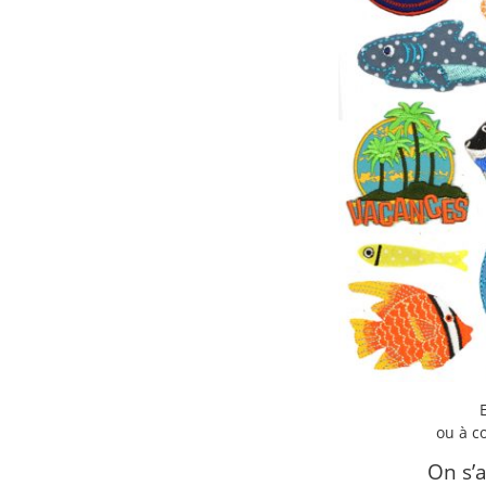
E
ou à co
On s’