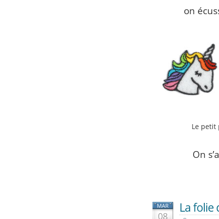
on écus
Le petit
On s’
La foli
MAR
08