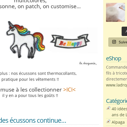
multicolores,
sonne, on patch, on customise…
A
Suiv
eShop
Commandez 
fils à trico
 plus : nos écussons sont thermocollants,
directemen
pratique pour les vêtements !!
www.ladro
amuse à les collectionner
>ICI<
il y en a pour tous les goûts !!
Catégori
40 idée
ans de 
e des écussons continue…
Alpaga