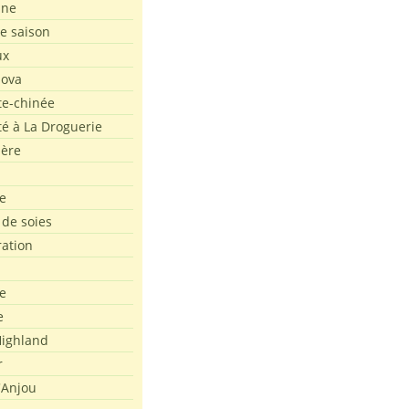
ine
de saison
ux
Nova
te-chinée
été à La Droguerie
ière
e
 de soies
ration
e
e
ighland
r
'Anjou