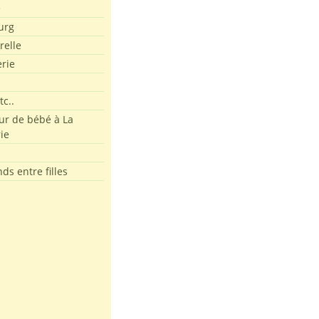
e
urg
relle
erie
tc..
r de bébé à La
ie
ds entre filles