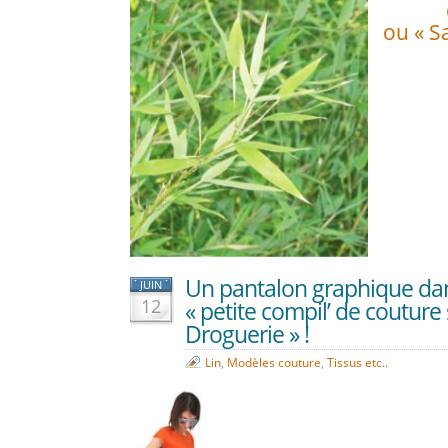
ou « Sa
Un pantalon graphique dan
JUIN
12
« petite compil’ de couture
Droguerie » !
Lin
,
Modèles couture
,
Tissus etc..