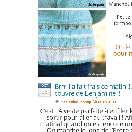
Manches 
Petite
fermée 
Aig
On le 
pour n
Brrr il a fait frais ce matin !!
OCT
25
couvre de Benjamine !!
Benjamine
,
e-shop
,
Modèles tricot
C’est LA veste parfaite à enfiler
sortir pour aller au travail ! Af
matinal quand on est encore u
On marche le long de l’Erdre 