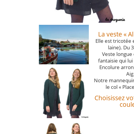
La veste « Al
Elle est tricoté
laine). Du 
Veste longue 
fantaisie qui lu
Encolure arrond
Aig
Notre mannequin
le col « Plac
Choisissez vot
coule