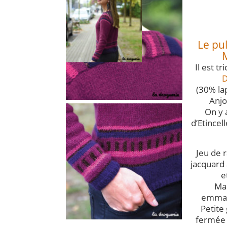
Le pu
Il est t
D
(30% la
Anjo
On y 
d’Etincell
Jeu de 
jacquard à
e
Ma
emman
Petite
fermée 