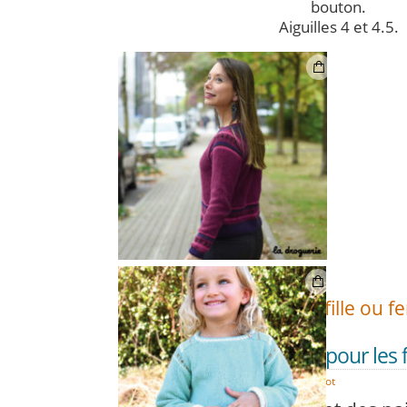
bouton.
Aiguilles 4 et 4.5.
Alors, plutôt fille ou 
On adore tricoter pour les f
DÉC
08
Duvet d'Anjou
,
Modèles tricot