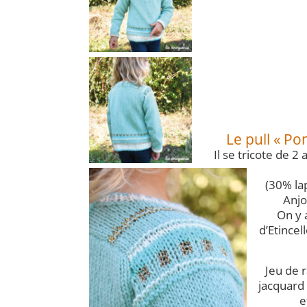
Le pull « Po
Il se tricote de 2
(30% la
Anjo
On y 
d’Etincell
Jeu de 
jacquard à
e