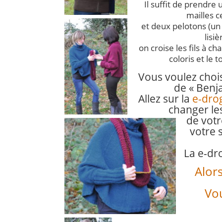
Il suffit de prendre
mailles c
et deux pelotons (un
lisiè
on croise les fils à 
coloris et le t
Vous voulez chois
de « Benj
Allez sur la
e-dro
changer le
de vot
votre s
La e-dr
Alor
Vou