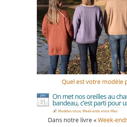
Quel est votre modèle p
On met nos oreilles au cha
JAN
31
bandeau, c’est parti pour u
Modèles tricot
,
Week-ends entre filles
Dans notre livre «
Week-ends 