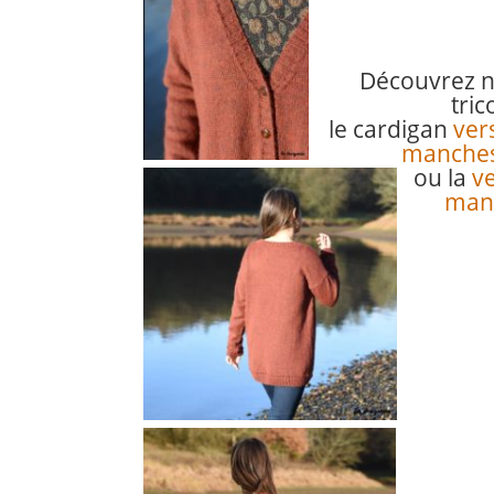
Découvrez n
tric
le cardigan
ver
manches
ou la
ve
man