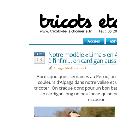
Accueil
eSh
Notre modèle « Lima » en A
FÉV
03
à l’infini… en cardigan aussi
Alpaga
,
Modèles tricot
Après quelques semaines au Pérou, on r
couleurs d’Alpaga dans notre valise et
tricoter. On craque donc pour un bon basi
Un cardigan long un peu loose qu’on p
occasion.