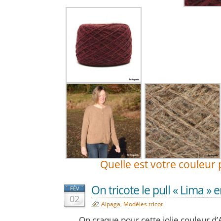
Quelle est votre couleur 
On tricote le pull « Lima » e
FÉV
02
Alpaga
,
Modèles tricot
On craque pour cette jolie couleur d’