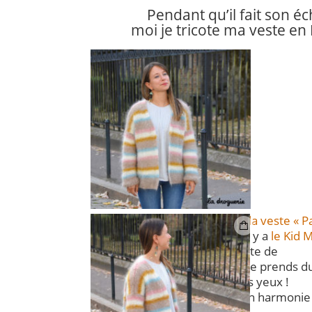
Pendant qu’il fait son éc
moi je tricote ma veste en
j’adapte les couleurs de
la veste « 
c’est super facile depuis qu’il y a
le Kid M
site de
La Droguerie ! Evidemment je prends du
mes yeux !
Voici mon harmonie 