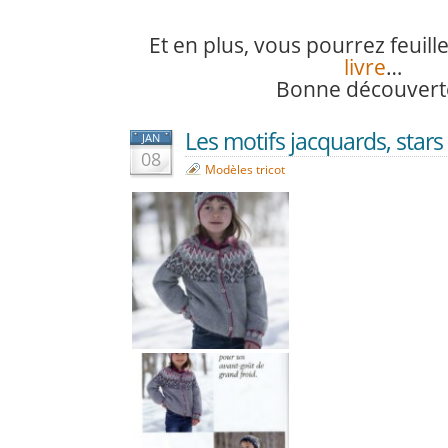
Et en plus, vous pourrez feuill
livre
…
Bonne découverte
Les motifs jacquards, stars d
JAN
08
Modèles tricot