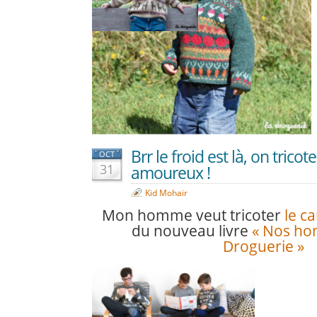
Brr le froid est là, on trico
OCT
31
amoureux !
Kid Mohair
Mon homme veut tricoter
le c
du nouveau livre
« Nos ho
Droguerie »