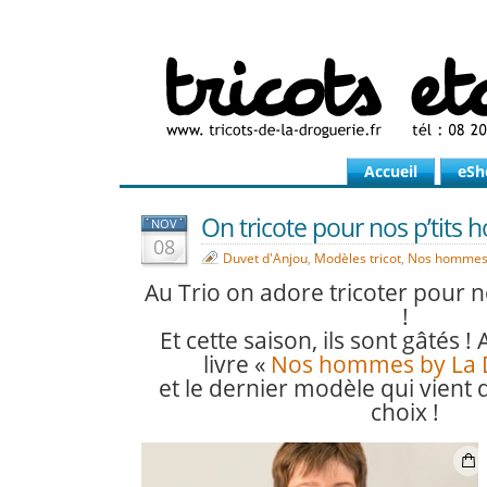
Accueil
eSh
On tricote pour nos p’tits
NOV
08
Duvet d'Anjou
,
Modèles tricot
,
Nos homme
Au Trio on adore tricoter pour 
!
Et cette saison, ils sont gâtés 
livre «
Nos hommes by La 
et le dernier modèle qui vient 
choix !