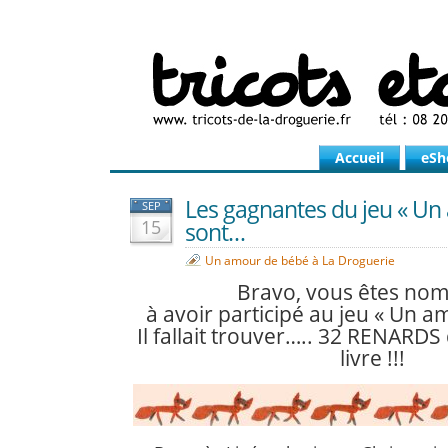
Accueil
eSh
Les gagnantes du jeu « Un
SEP
15
sont…
Un amour de bébé à La Droguerie
Bravo, vous êtes no
à avoir participé au jeu « Un a
Il fallait trouver….. 32 RENARD
livre !!!