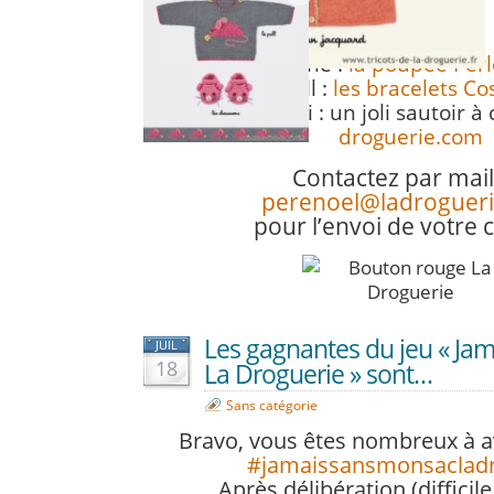
Elles gagnent…
Line :
la poupée Perl
Katell :
les bracelets C
Corinne Salvi : un joli sautoir à 
droguerie.com
Contactez par mail 
perenoel@ladroguer
pour l’envoi de votre 
Les gagnantes du jeu « Ja
JUIL
18
La Droguerie » sont…
Sans catégorie
Bravo, vous êtes nombreux à av
#jamaissansmonsacladr
Après délibération (difficile