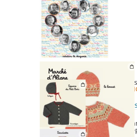
Retrouvez le livre dans toute
La Droguerie ou
I
Les gagnantes des « 40 ans 
OCT
19
Sans catégorie
Bravo à nos gagna
qui ont trouvé les 3 bonnes ré
ans » !