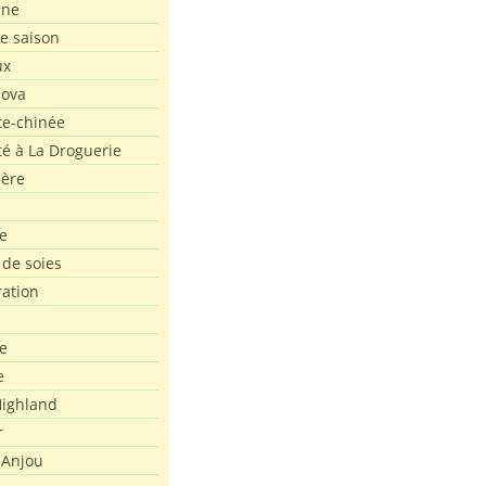
ine
de saison
ux
Nova
te-chinée
été à La Droguerie
ière
e
 de soies
ration
e
e
ighland
r
'Anjou