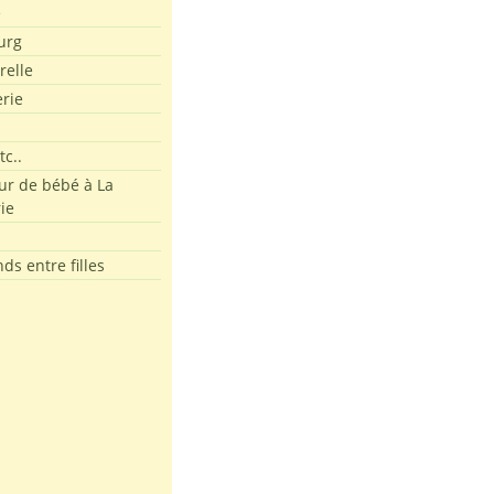
e
urg
relle
erie
tc..
r de bébé à La
ie
ds entre filles