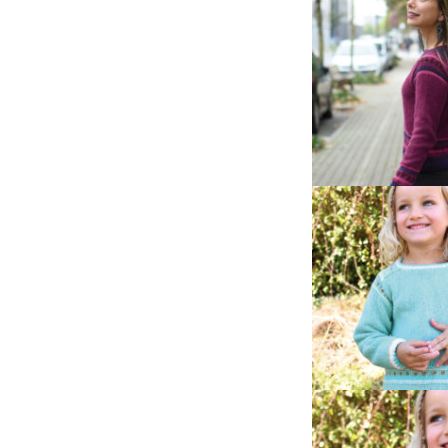
Al
On adore
DÉC
08
Duvet d'An
De
c’est le c