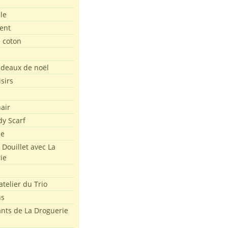
le
ent
e coton
e
adeaux de noël
isirs
air
dy Scarf
me
 Douillet avec La
ie
atelier du Trio
us
ants de La Droguerie