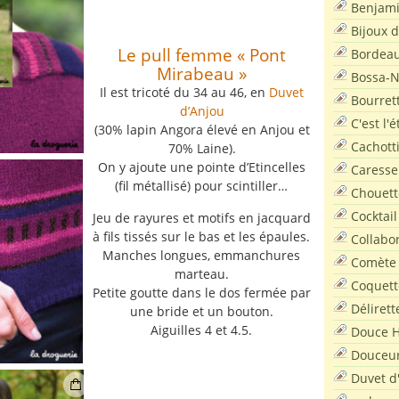
Benjam
Bijoux 
Le pull femme « Pont
Bordea
Mirabeau »
Bossa-
Il est tricoté du 34 au 46, en
Duvet
Bourret
d’Anjou
C'est l'
(30% lapin Angora élevé en Anjou et
Cachott
70% Laine).
On y ajoute une pointe d’Etincelles
Caresse
(fil métallisé) pour scintiller…
Chouett
Cocktail
Jeu de rayures et motifs en jacquard
à fils tissés sur le bas et les épaules.
Collabo
Manches longues, emmanchures
Comète
marteau.
Coquett
Petite goutte dans le dos fermée par
Délirett
une bride et un bouton.
Aiguilles 4 et 4.5.
Douce H
Douceu
Duvet d