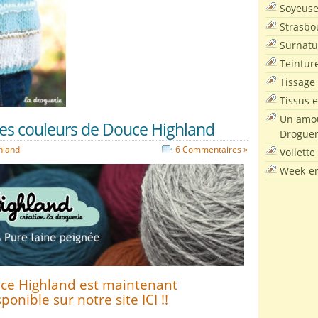
Soyeus
Strasbo
Surnatu
Teintur
Tissage
Tissus e
Un amou
les couleurs de Douce Highland
Droguer
hland
6 Commentaires »
Voilette
Week-en
ce Highland est maintenant
sponible sur notre site ICI !!