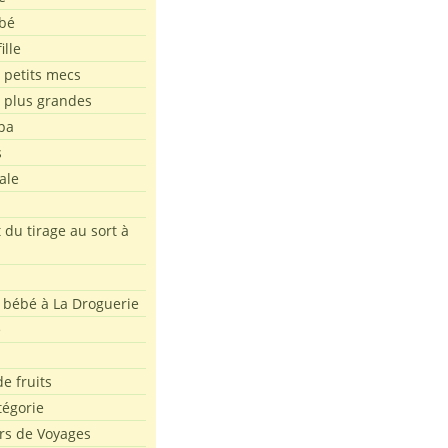
bé
ille
 petits mecs
s plus grandes
pa
s
ale
 du tirage au sort à
 bébé à La Droguerie
e
e fruits
tégorie
rs de Voyages