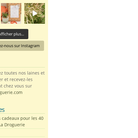
fficher plus...
ez-nous sur Instagram
toutes nos laines et
ter et recevez-les
t chez vous sur
guerie.com
es
s cadeaux pour les 40
La Droguerie