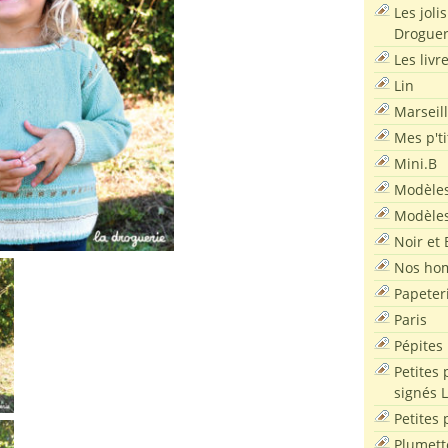
Les joli
Droguer
Les livr
Lin
Marseil
Mes p'ti
Mini.B
Modèles
Modèles
Noir et 
Nos ho
Papeter
Paris
Pépites
Petites 
signés 
Petites 
Plumett