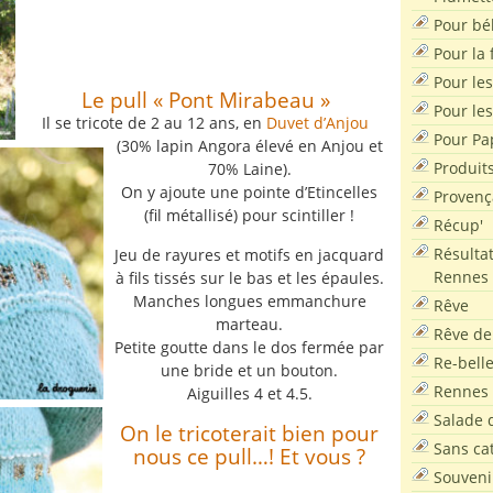
Pour bé
Pour la f
Pour les
Le pull « Pont Mirabeau »
Pour le
Il se tricote de 2 au 12 ans, en
Duvet d’Anjou
Pour Pa
(30% lapin Angora élevé en Anjou et
Produit
70% Laine).
On y ajoute une pointe d’Etincelles
Provenç
(fil métallisé) pour scintiller !
Récup'
Résultat
Jeu de rayures et motifs en jacquard
Rennes
à fils tissés sur le bas et les épaules.
Manches longues emmanchure
Rêve
marteau.
Rêve de
Petite goutte dans le dos fermée par
Re-bell
une bride et un bouton.
Rennes
Aiguilles 4 et 4.5.
Salade d
On le tricoterait bien pour
Sans ca
nous ce pull…! Et vous ?
Souveni