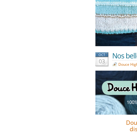
Nos bel
OCT
03
Douce Hig
Dou
di