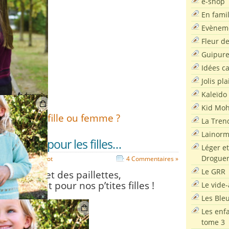
e-shop
En famil
Evènem
Fleur d
Guipur
Idées c
Jolis pla
Kaleïdo
Kid Moh
ors, plutôt fille ou femme ?
La Tren
Lainor
 tricoter pour les filles…
Léger et
Droguer
jou
,
Modèles tricot
4 Commentaires »
Le GRR
s rayures et des paillettes,
ombo parfait pour nos p’tites filles !
Le vide-
Les Ble
Les enf
tome 3