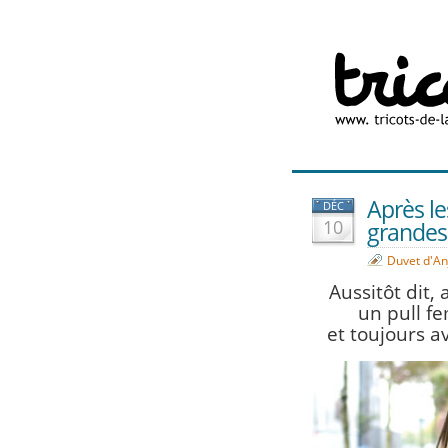
Après les
DÉC
10
grande
Duvet d'An
Aussitôt dit, 
un pull f
et toujours av