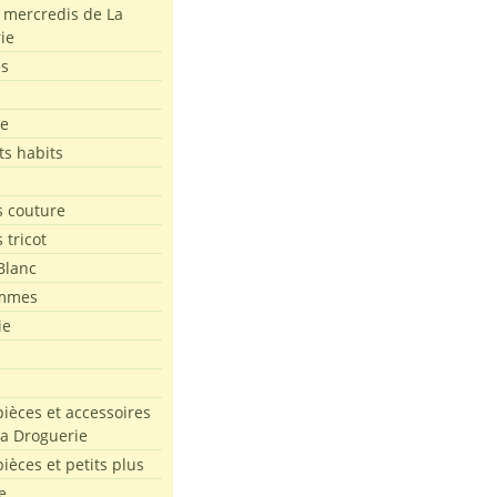
s mercredis de La
ie
es
le
ts habits
 couture
 tricot
Blanc
mmes
ie
pièces et accessoires
La Droguerie
pièces et petits plus
e