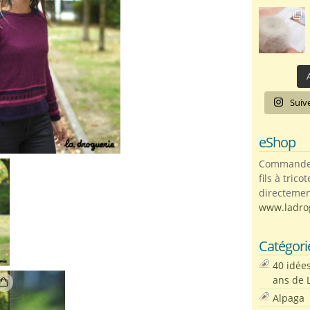
A
Suiv
eShop
Commandez 
fils à trico
directemen
www.ladro
Catégori
40 idée
ans de 
Alpaga