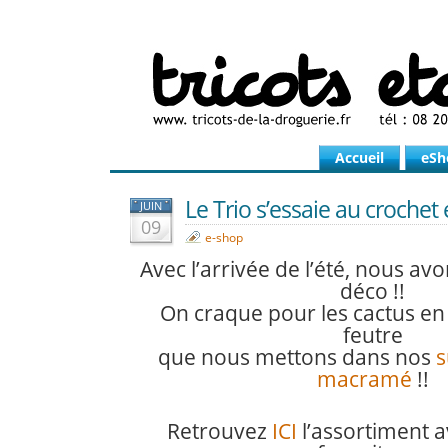
Accueil
eSh
Le Trio s’essaie au crochet
JUIN
09
e-shop
Avec l’arrivée de l’été, nous av
déco !!
On craque pour les cactus en
feutre
que nous mettons dans nos
s
macramé
!!
Retrouvez
ICI
l’assortiment a