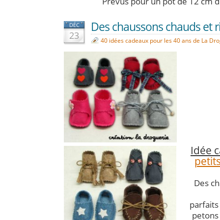
Prévus pour un pot de 12 cm d
Des chaussons chauds et ri
DÉC
23
40 idées cadeaux pour les 40 ans de La Dr
Idée 
petit
Des ch
parfaits
petons 