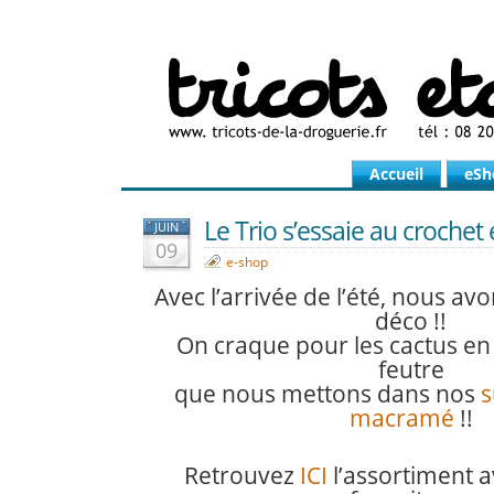
Accueil
eSh
Le Trio s’essaie au crochet
JUIN
09
e-shop
Avec l’arrivée de l’été, nous av
déco !!
On craque pour les cactus en
feutre
que nous mettons dans nos
s
macramé
!!
Retrouvez
ICI
l’assortiment a