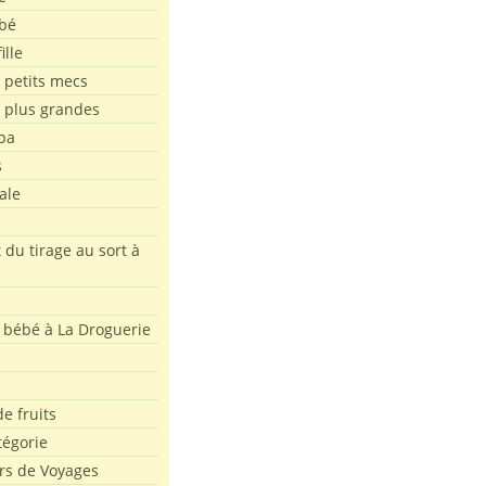
bé
ille
 petits mecs
s plus grandes
pa
s
ale
 du tirage au sort à
 bébé à La Droguerie
e
e fruits
tégorie
rs de Voyages