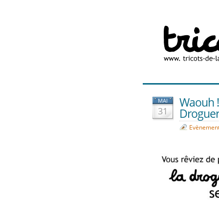
Waouh !!
MAI
31
Droguer
Evènemen