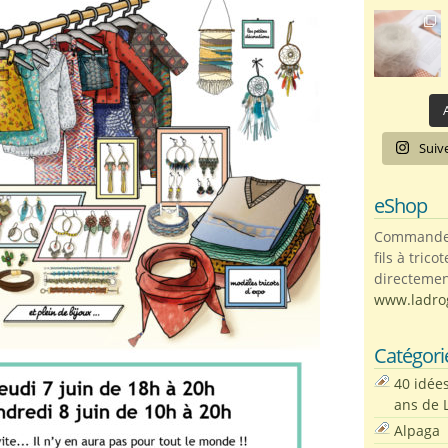
A
Suiv
eShop
Commandez 
fils à trico
directemen
www.ladro
Catégori
40 idée
ans de 
Alpaga