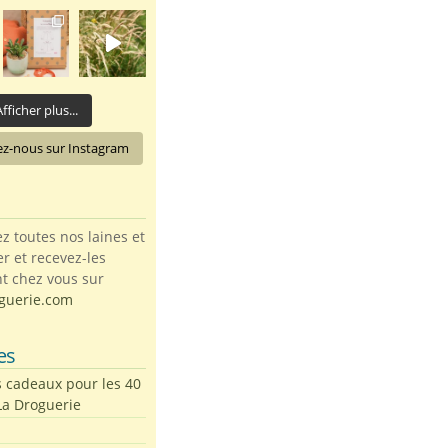
fficher plus...
ez-nous sur Instagram
toutes nos laines et
ter et recevez-les
t chez vous sur
guerie.com
es
s cadeaux pour les 40
La Droguerie