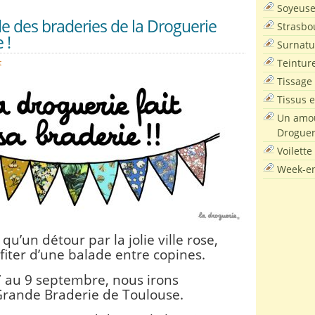
Soyeus
e des braderies de la Droguerie
Strasbo
 !
Surnatu
Teintur
t
Tissage
Tissus e
Un amou
Droguer
Voilette
Week-en
 qu’un détour par la jolie ville rose,
fiter d’une balade entre copines.
 au 9 septembre, nous irons
Grande Braderie de Toulouse
.