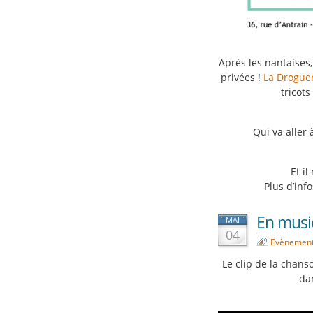
Après les nantaises,
privées !
La Drogue
tricot
Qui va aller
Et i
Plus d’inf
En musi
MAI
04
Evènemen
Le clip de la chans
da