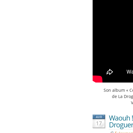
Son album « Co
de La Drogu
Waouh !!
AVR
17
Droguer