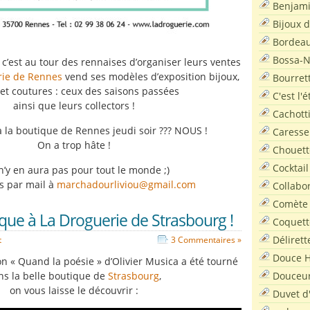
Benjam
Bijoux 
Bordea
Bossa-
 c’est au tour des rennaises d’organiser leurs ventes
rie de Rennes
vend ses modèles d’exposition bijoux,
Bourret
s et coutures : ceux des saisons passées
C'est l'
ainsi que leurs collectors !
Cachott
 à la boutique de Rennes jeudi soir ??? NOUS !
Caresse
On a trop hâte !
Chouett
Cocktail
l n’y en aura pas pour tout le monde ;)
os par mail à
marchadourliviou@gmail.com
Collabo
Comète
que à La Droguerie de Strasbourg !
Coquett
Délirett
t
3 Commentaires »
Douce H
on « Quand la poésie » d’Olivier Musica a été tourné
Douceu
ns la belle boutique de
Strasbourg
,
on vous laisse le découvrir :
Duvet d