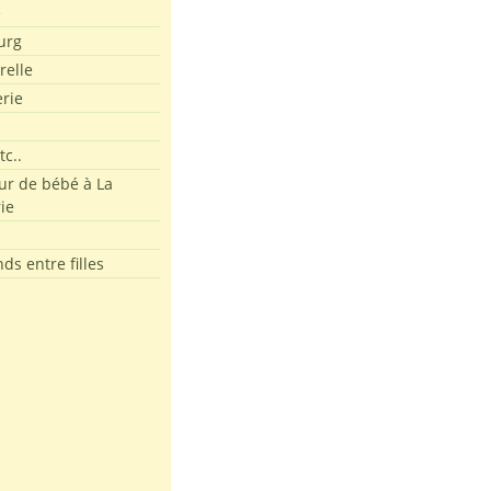
e
urg
relle
erie
tc..
r de bébé à La
ie
ds entre filles