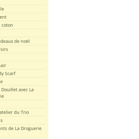
le
ent
e coton
e
adeaux de noël
isirs
air
dy Scarf
me
 Douillet avec La
ie
atelier du Trio
us
ants de La Droguerie