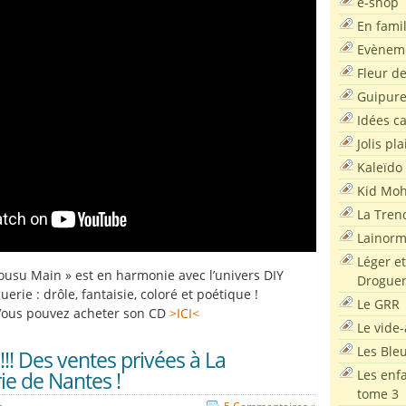
e-shop
En famil
Evènem
Fleur d
Guipur
Idées c
Jolis pla
Kaleïdo
Kid Moh
La Tren
Lainor
Léger et
usu Main » est en harmonie avec l’univers DIY
Droguer
erie : drôle, fantaisie, coloré et poétique !
Le GRR
Vous pouvez acheter son CD
>ICI<
Le vide-
Les Ble
!! Des ventes privées à La
Les enf
ie de Nantes !
tome 3