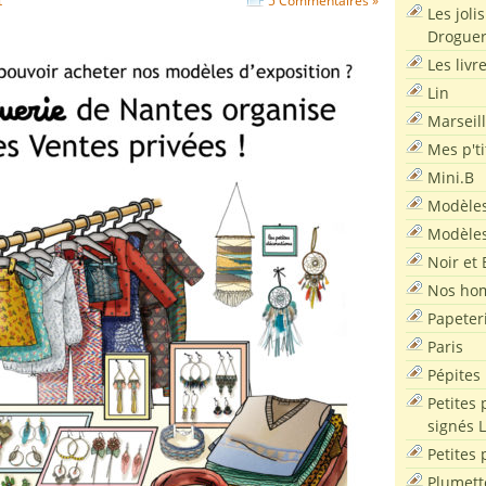
t
5 Commentaires »
Les joli
Droguer
Les livr
Lin
Marseil
Mes p'ti
Mini.B
Modèles
Modèles
Noir et 
Nos ho
Papeter
Paris
Pépites
Petites 
signés 
Petites 
Plumett