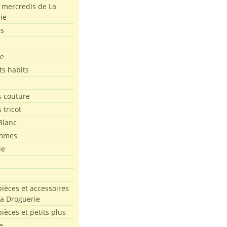
s mercredis de La
ie
es
le
ts habits
 couture
 tricot
Blanc
mmes
ie
pièces et accessoires
La Droguerie
pièces et petits plus
e