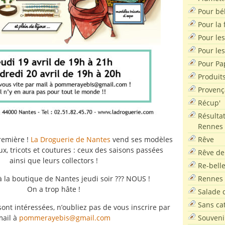
Pour bé
Pour la f
Pour les
Pour le
Pour Pa
Produit
Provenç
Récup'
Résultat
Rennes
Rêve
remière !
La Droguerie de Nantes
vend ses modèles
ux, tricots et coutures : ceux des saisons passées
Rêve de
ainsi que leurs collectors !
Re-bell
Rennes
 à la boutique de Nantes jeudi soir ??? NOUS !
On a trop hâte !
Salade d
Sans ca
sont intéressées, n’oubliez pas de vous inscrire par
Souveni
mail à
pommerayebis@gmail.com