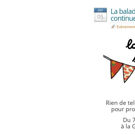
La balad
SEP
05
continue
Evènemen
Rien de tel
pour pro
Du 7
à la 