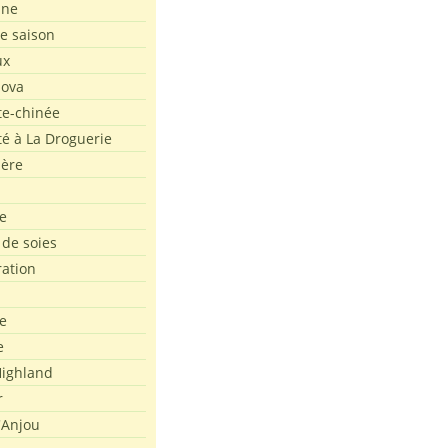
ine
de saison
ux
Nova
te-chinée
été à La Droguerie
ière
e
 de soies
ration
e
e
ighland
r
'Anjou