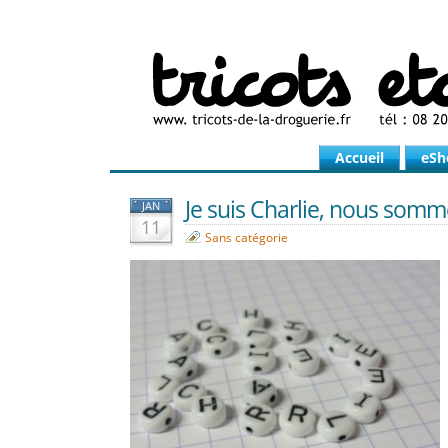
Accueil
eSh
Je suis Charlie, nous somm
JAN
11
Sans catégorie