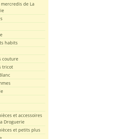
s mercredis de La
ie
es
le
ts habits
 couture
 tricot
Blanc
mmes
ie
pièces et accessoires
La Droguerie
pièces et petits plus
e