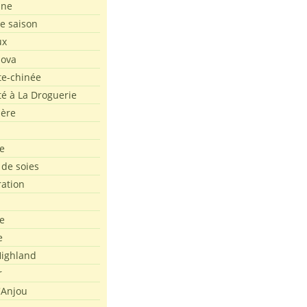
ine
de saison
ux
Nova
te-chinée
été à La Droguerie
ière
e
 de soies
ration
e
e
ighland
r
'Anjou