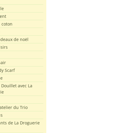
le
ent
e coton
e
adeaux de noël
isirs
air
dy Scarf
me
 Douillet avec La
ie
atelier du Trio
us
ants de La Droguerie