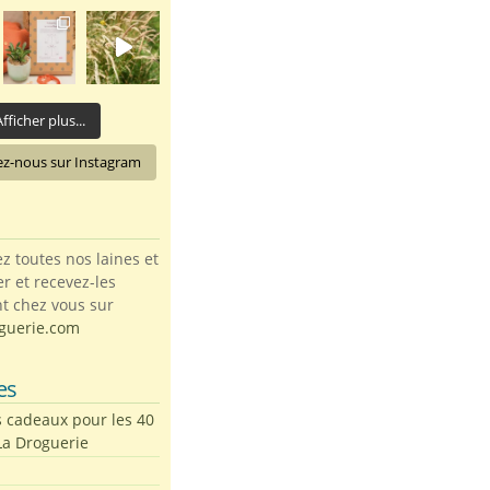
fficher plus...
ez-nous sur Instagram
toutes nos laines et
ter et recevez-les
t chez vous sur
guerie.com
es
s cadeaux pour les 40
La Droguerie