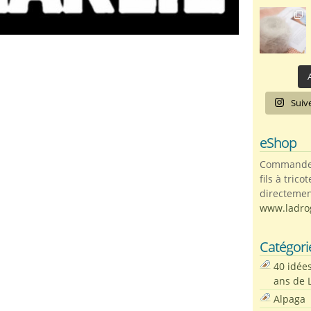
A
Suiv
eShop
Commandez 
fils à trico
directemen
www.ladro
Catégori
40 idée
ans de 
Alpaga