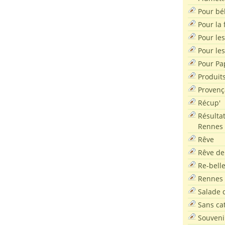
Pour bé
Pour la f
Pour les
Pour le
Pour Pa
Produit
Provenç
Récup'
Résultat
Rennes
Rêve
Rêve de
Re-bell
Rennes
Salade d
Sans ca
Souveni