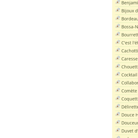
Benjam
Bijoux 
Bordea
Bossa-
Bourret
C'est l'
Cachott
Caresse
Chouett
Cocktail
Collabo
Comète
Coquett
Délirett
Douce H
Douceu
Duvet d