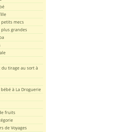
bé
ille
 petits mecs
s plus grandes
pa
s
ale
 du tirage au sort à
 bébé à La Droguerie
e
e fruits
tégorie
rs de Voyages