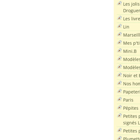
Les joli
Droguer
Les livr
Lin
Marseil
Mes p'ti
Mini.B
Modèles
Modèles
Noir et 
Nos ho
Papeter
Paris
Pépites
Petites 
signés 
Petites 
Plumett