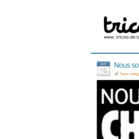
Nous so
JAN
10
Sans catég