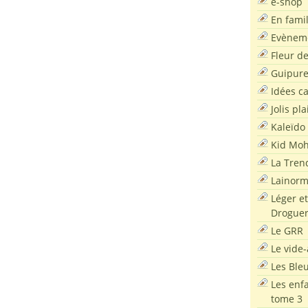
e-shop
En famil
Evènem
Fleur d
Guipur
Idées c
Jolis pla
Kaleïdo
Kid Moh
La Tren
Lainor
Léger et
Droguer
Le GRR
Le vide-
Les Ble
Les enf
tome 3