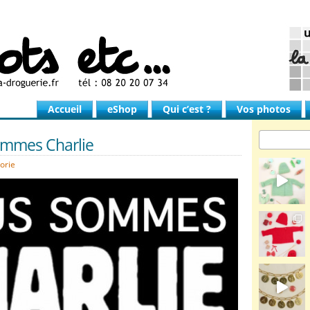
Accueil
eShop
Qui c’est ?
Vos photos
mmes Charlie
orie