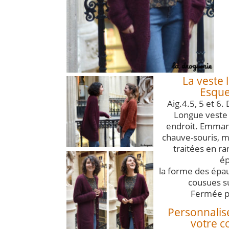
La veste 
Esque
Aig.4.5, 5 et 6. 
Longue veste 
endroit. Emma
chauve-souris, m
traitées en ra
é
la forme des épa
cousues su
Fermée p
Personnalise
votre co