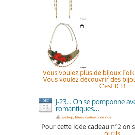
Vous voulez plus de bijoux Folk ?
Vous voulez découvrir des bijou
C’est ICI !
J-23… On se pomponne ave
DÉC
03
romantiques…
e-shop
,
Idées cadeaux de noël
Pour cette Idée cadeau n°2 on 
outils