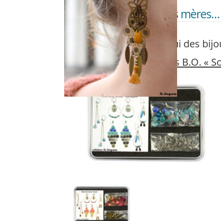
Bientôt la fête des mères…
MAI
16
Bijoux de saison
… offrez-lui des bijou
Les coffrets B.O. « S