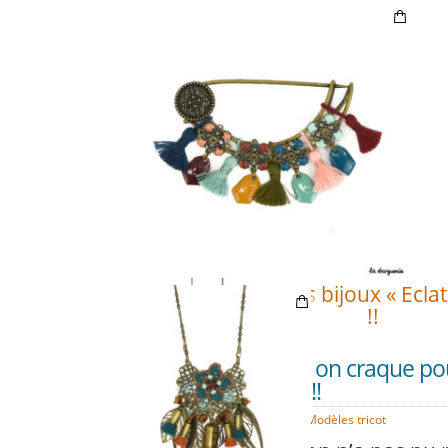
Retrouvez tous les bijoux « Ecla
!!
Après le pull, on craque po
OCT
23
« Coquette » !!
Coquette
,
e-shop
,
Modèles tricot