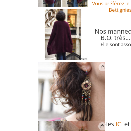
Vous préférez le 
Bettignies 
Nos mannequ
B.O. très…
Elle sont asso
Retrouvez-les
ICI
e