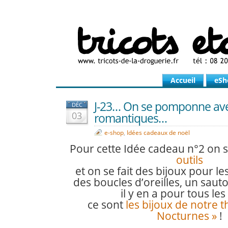
Accueil
eSh
J-23… On se pomponne ave
DÉC
03
romantiques…
e-shop
,
Idées cadeaux de noël
Pour cette Idée cadeau n°2 on 
outils
et on se fait des bijoux pour le
des boucles d’oreilles, un saut
il y en a pour tous les 
ce sont
les bijoux de notre 
Nocturnes »
!