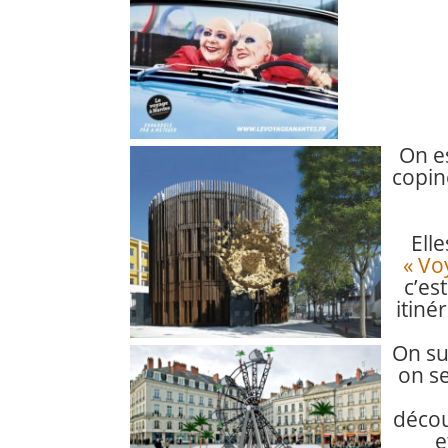
On es
copin
Elle
« Vo
c’est
itiné
On sui
on se
décou
e