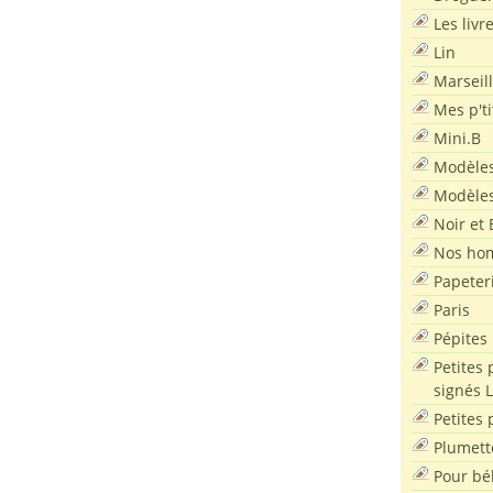
Les livr
Lin
Marseil
Mes p'ti
Mini.B
Modèles
Modèles
Noir et 
Nos ho
Papeter
Paris
Pépites
Petites 
signés 
Petites 
Plumett
Pour bé