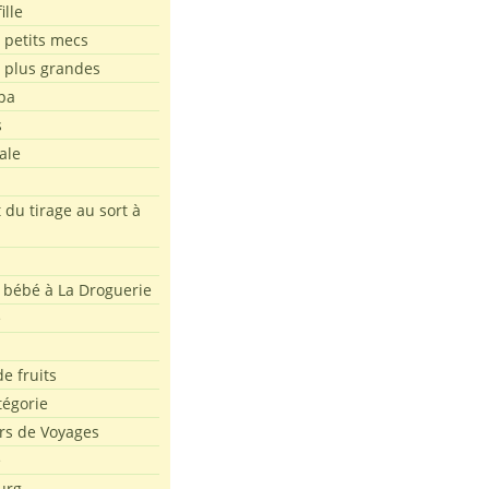
ille
 petits mecs
s plus grandes
pa
s
ale
 du tirage au sort à
 bébé à La Droguerie
e
e fruits
tégorie
rs de Voyages
e
urg