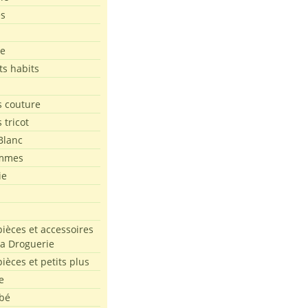
es
le
ts habits
 couture
 tricot
Blanc
mmes
ie
pièces et accessoires
La Droguerie
pièces et petits plus
e
bé