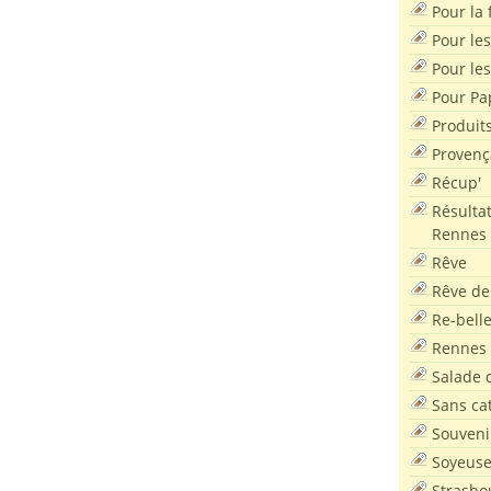
Pour la f
Pour les
Pour le
Pour Pa
Produit
Provenç
Récup'
Résultat
Rennes
Rêve
Rêve de
Re-bell
Rennes
Salade d
Sans ca
Souveni
Soyeus
Strasbo