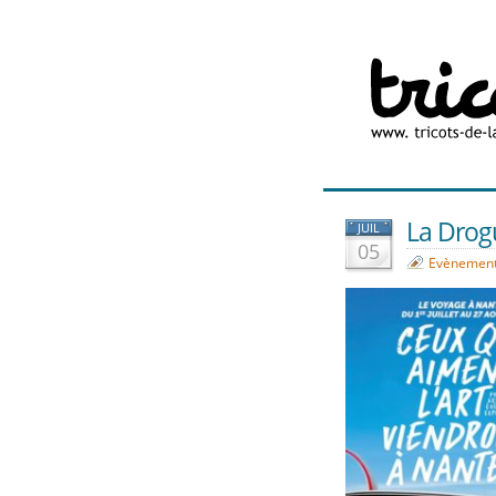
La Drogu
JUIL
05
Evènemen