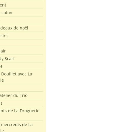
ent
e coton
e
adeaux de noël
isirs
air
dy Scarf
me
 Douillet avec La
ie
atelier du Trio
us
ants de La Droguerie
s mercredis de La
ie