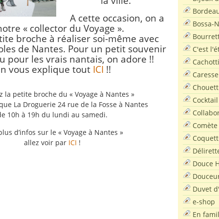
la ville.
Bordea
A cette occasion, on a
Bossa-
 notre « collector du Voyage ».
Bourret
tite broche à réaliser soi-même avec
oles de Nantes.
Pour un petit souvenir
C'est l'
ou pour les vrais nantais, on adore !!
Cachott
n vous explique tout
ICI
!!
Caresse
Chouett
z la petite broche du « Voyage à Nantes »
Cocktail
que La Droguerie 24 rue de la Fosse à Nantes
Collabo
de 10h à 19h du lundi au samedi.
Comète
plus d’infos sur le « Voyage à Nantes »
Coquett
allez voir par
ICI
!
Délirett
Douce H
Douceu
Duvet d
e-shop
En famil