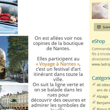
Suiv
On est allées voir nos
eShop
copines de la boutique
de Nantes.
Commandez 
fils à trico
Elles participent au
directemen
« Voyage à Nantes »
,
www.ladro
c’est un festival d’art
itinérant dans toute la
Catégori
ville.
On suit la ligne verte et
40 idée
on se balade dans les
ans de 
rues pour
Alpaga
découvrir des oeuvres
et
Benjam
admirer les symboles de
Bijoux 