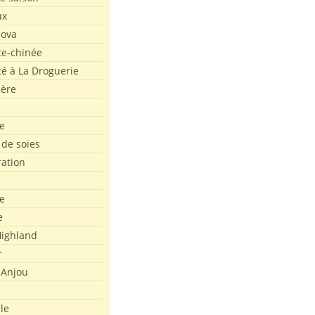
ux
Nova
te-chinée
été à La Droguerie
ière
e
 de soies
ration
e
e
ighland
r
'Anjou
le