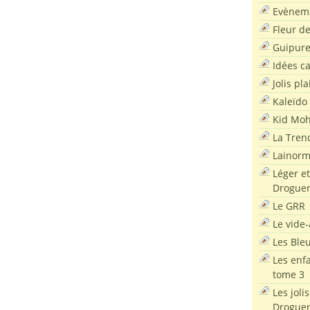
Evènem
Fleur d
Guipur
Idées c
Jolis pla
Kaleïdo
Kid Moh
La Tren
Lainor
Léger et
Droguer
Le GRR
Le vide-
Les Ble
Les enf
tome 3
Les joli
Droguer