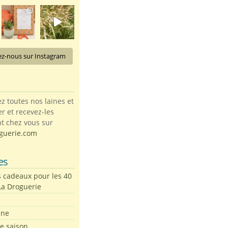
ez-nous sur Instagram
toutes nos laines et
ter et recevez-les
t chez vous sur
guerie.com
es
s cadeaux pour les 40
La Droguerie
ine
de saison