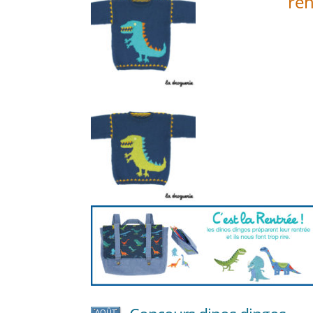
ren
AOÛT