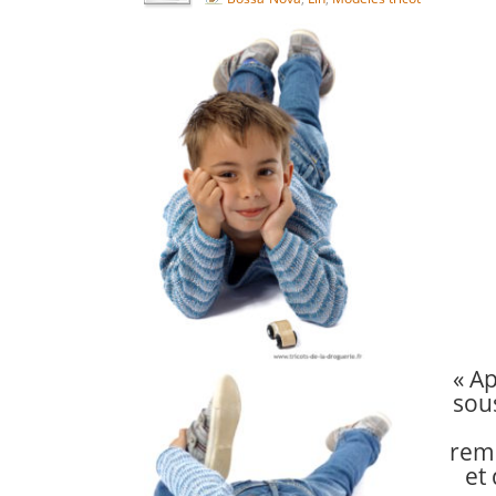
« A
sous
rem
et