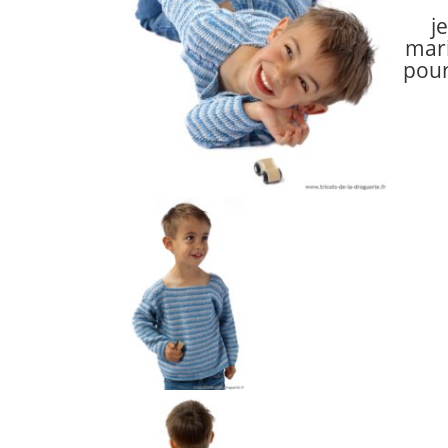
j
mari
pour