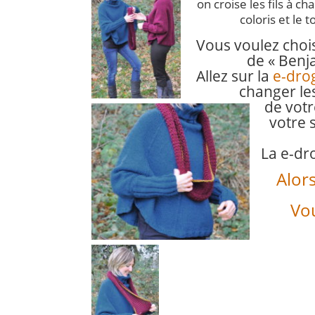
on croise les fils à 
coloris et le t
Vous voulez chois
de « Benj
Allez sur la
e-dro
changer le
de vot
votre s
La e-dr
Alor
Vou