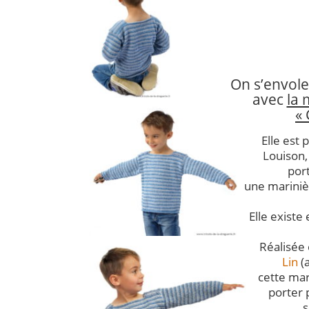
On s’envole
avec
la 
« 
Elle est 
Louison, 
por
une marinièr
Elle existe 
Réalisée
Lin
(a
cette mar
porter 
s