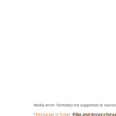
Media error: Format(s) not supported or source
Elle est trop chou 
Télécharger le fichier: https://www.tricots-d