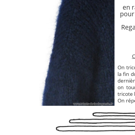
en r
pour 
Rega
C
On tric
la fin 
dernièr
on tou
tricote
On répè