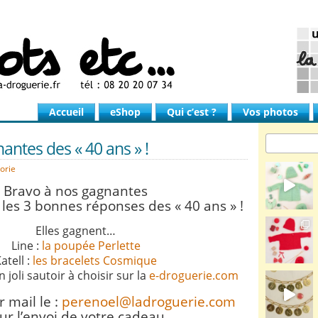
Accueil
eShop
Qui c’est ?
Vos photos
antes des « 40 ans » !
orie
Bravo à nos gagnantes
 les 3 bonnes réponses des « 40 ans » !
Elles gagnent…
Line :
la poupée Perlette
atell :
les bracelets Cosmique
n joli sautoir à choisir sur la
e-droguerie.com
 mail le :
perenoel@ladroguerie.com
ur l’envoi de votre cadeau.