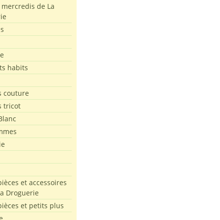
s mercredis de La
ie
es
le
ts habits
 couture
 tricot
Blanc
mmes
ie
pièces et accessoires
La Droguerie
pièces et petits plus
e