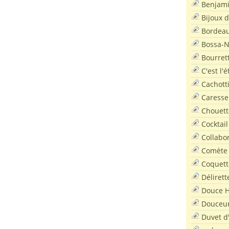
Benjam
Bijoux 
Bordea
Bossa-
Bourret
C'est l'
Cachott
Caresse
Chouett
Cocktail
Collabo
Comète
Coquett
Délirett
Douce H
Douceu
Duvet d