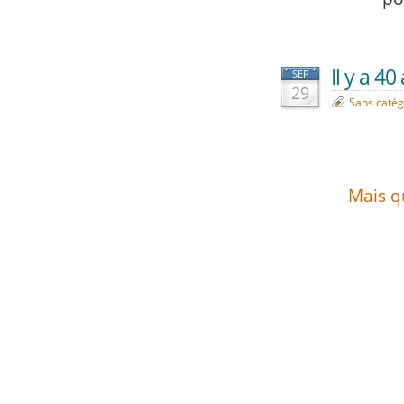
Il y a 40
SEP
29
Sans catég
Mais qu