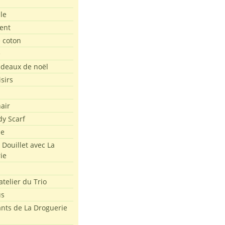
le
ent
e coton
e
adeaux de noël
isirs
air
dy Scarf
me
 Douillet avec La
ie
atelier du Trio
us
ants de La Droguerie