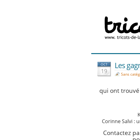
Les gagn
OCT
19
Sans catég
qui ont trouvé
K
Corinne Salvi : u
Contactez par
po