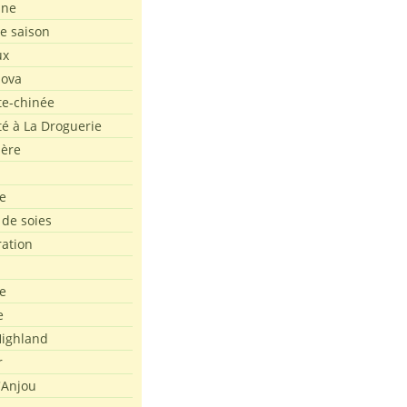
ine
de saison
ux
Nova
te-chinée
été à La Droguerie
ière
e
 de soies
ration
e
e
ighland
r
'Anjou