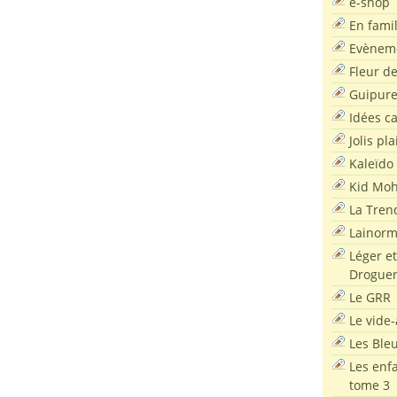
e-shop
En famil
Evènem
Fleur d
Guipur
Idées c
Jolis pla
Kaleïdo
Kid Moh
La Tren
Lainor
Léger et
Droguer
Le GRR
Le vide-
Les Ble
Les enf
tome 3