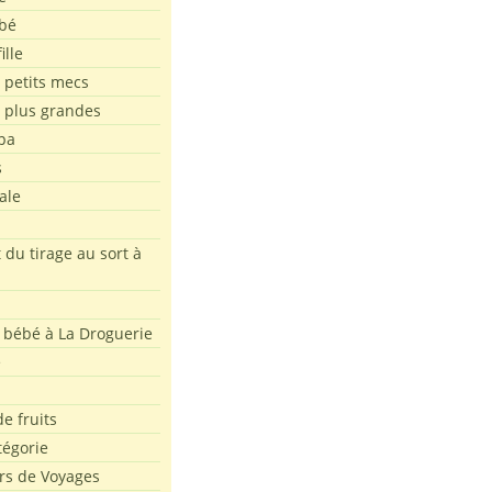
bé
ille
 petits mecs
s plus grandes
pa
s
ale
 du tirage au sort à
 bébé à La Droguerie
e
e fruits
tégorie
rs de Voyages