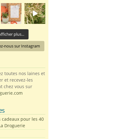
fficher plus...
ez-nous sur Instagram
toutes nos laines et
ter et recevez-les
t chez vous sur
guerie.com
es
s cadeaux pour les 40
La Droguerie