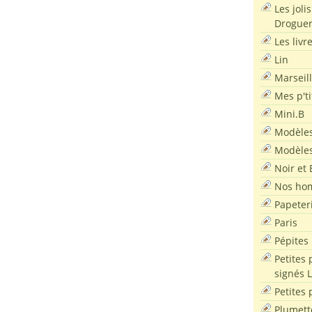
Les joli
Droguer
Les livr
Lin
Marseil
Mes p'ti
Mini.B
Modèles
Modèles
Noir et 
Nos ho
Papeter
Paris
Pépites
Petites 
signés 
Petites 
Plumett