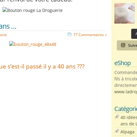
 ans …
A
orie
77 Commentaires »
Suiv
eShop
e s’est-il passé il y a 40 ans ???
Commandez 
fils à trico
directemen
www.ladro
Catégori
40 idée
ans de 
Alpaga