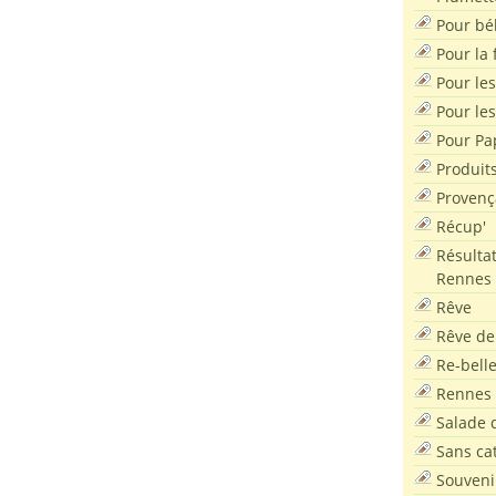
Pour bé
Pour la f
Pour les
Pour le
Pour Pa
Produit
Provenç
Récup'
Résultat
Rennes
Rêve
Rêve de
Re-bell
Rennes
Salade d
Sans ca
Souveni