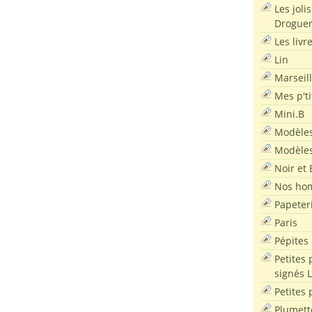
Les joli
Droguer
Les livr
Lin
Marseil
Mes p'ti
Mini.B
Modèles
Modèles
Noir et 
Nos ho
Papeter
Paris
Pépites
Petites 
signés 
Petites 
Plumett