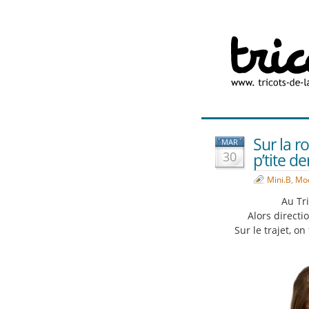
Sur la r
MAR
30
p’tite de
Mini.B
,
Mod
Au Tri
Alors directi
Sur le trajet, on