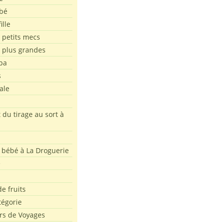
bé
ille
 petits mecs
s plus grandes
pa
s
ale
 du tirage au sort à
 bébé à La Droguerie
e
e fruits
tégorie
rs de Voyages