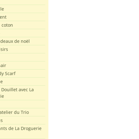
le
ent
e coton
e
adeaux de noël
isirs
air
dy Scarf
me
 Douillet avec La
ie
atelier du Trio
us
ants de La Droguerie