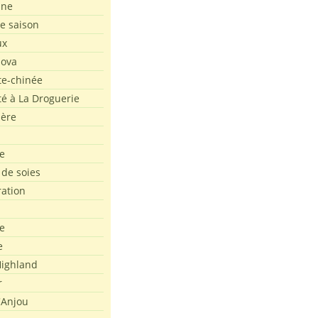
ine
de saison
ux
Nova
te-chinée
été à La Droguerie
ière
e
 de soies
ration
e
e
ighland
r
'Anjou