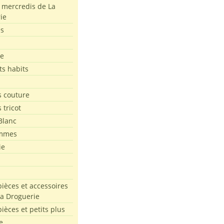
s mercredis de La
ie
es
le
ts habits
 couture
 tricot
Blanc
mmes
ie
pièces et accessoires
La Droguerie
pièces et petits plus
e