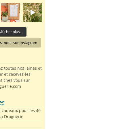
fficher plus...
ez-nous sur Instagram
toutes nos laines et
ter et recevez-les
t chez vous sur
guerie.com
es
s cadeaux pour les 40
La Droguerie