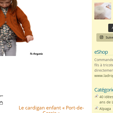
A
Suiv
eShop
Commandez 
fils à trico
directemen
www.ladro
Catégori
40 idée
ans de 
Le cardigan enfant « Port-de-
Alpaga
Cassis »