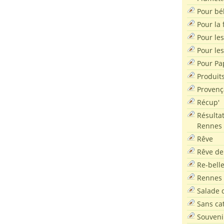
Pour bé
Pour la f
Pour les
Pour le
Pour Pa
Produit
Provenç
Récup'
Résultat
Rennes
Rêve
Rêve de
Re-bell
Rennes
Salade d
Sans ca
Souveni