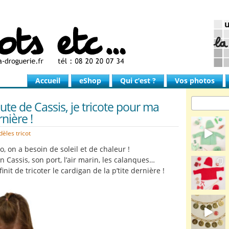
Accueil
eShop
Qui c’est ?
Vos photos
oute de Cassis, je tricote pour ma
rnière !
èles tricot
o, on a besoin de soleil et de chaleur !
on Cassis, son port, l’air marin, les calanques…
 finit de tricoter le cardigan de la p’tite dernière !