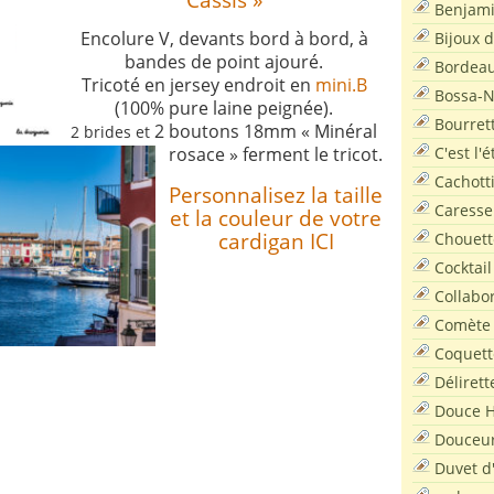
Benjam
Encolure V, devants bord à bord, à
Bijoux 
bandes de point ajouré.
Bordea
Tricoté en jersey endroit en
mini.B
Bossa-
(100% pure laine peignée).
Bourret
2 boutons 18mm « Minéral
2 brides et
C'est l'
rosace » ferment le tricot.
Cachott
Personnalisez la taille
Caresse
et la couleur de votre
cardigan ICI
Chouett
Cocktail
Collabo
Comète
Coquett
Délirett
Douce H
Douceu
Duvet d