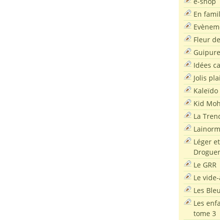
e-shop
En famil
Evènem
Fleur d
Guipur
Idées c
Jolis pla
Kaleïdo
Kid Moh
La Tren
Lainor
Léger et
Droguer
Le GRR
Le vide-
Les Ble
Les enf
tome 3