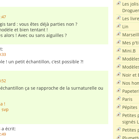
Les joli
Droguer
1:47
Les livr
gis tard : vous êtes déjà parties non ?
Lin
modèle et bien tentant !
Marseil
 alors ! Avec ou sans aiguilles ?
Mes p'ti
t:
Mini.B
0:33
Modèles
e ! un petit échantillon, c’est possible ?!
Modèles
Noir et 
3:52
Nos ho
 échantillon ça se rapproche de la surnaturelle ou
Papeter
Paris
a !
Pépites
 svp
Petites 
signés 
s
a écrit:
Petites 
2:49
Plumett