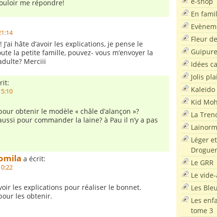
e-shop
ouloir me répondre!
En famil
Evènem
21:14
Fleur d
 J’ai hâte d’avoir les explications, je pense le
Guipur
ute la petite famille, pouvez- vous m’envoyer la
 adulte? Merciii
Idées c
Jolis pla
rit:
Kaleïdo
15:10
Kid Moh
our obtenir le modèle « châle d’alançon »?
La Tren
ussi pour commander la laine? à Pau il n’y a pas
Lainor
Léger et
Droguer
omila
a écrit:
Le GRR
10:22
Le vide-
voir les explications pour réaliser le bonnet.
Les Ble
our les obtenir.
Les enf
tome 3