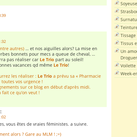
Soyeus
Strasbo
3:39
Surnatu
Teintur
Tissage
1:32
Tissus e
entre autres)
… et nos aiguilles alors? La mise en
Un amou
rbes bonnets pour mecs a queue de cheval, …
Droguer
rra pas réaliser car
Le Trio
part au soleil!
 bonnes vacances qd même
Le Trio
!
Voilette
Week-en
rrez les réaliser :
Le Trio
a prévu sa « Pharmacie
 toutes vos urgence !
gnements sur ce blog en début d’après midi.
 fait ce qu’on veut !
t:
1:02
les, vous êtes de vraies féministes. a suivre.
ment alors ? Gare au MLM ! ;=)