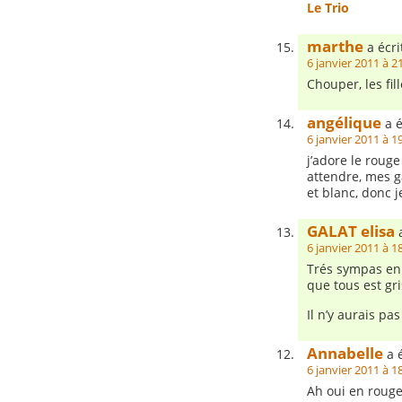
Le Trio
marthe
a écri
6 janvier 2011 à 2
Chouper, les fil
angélique
a é
6 janvier 2011 à 1
j’adore le roug
attendre, mes g
et blanc, donc 
GALAT elisa
a
6 janvier 2011 à 1
Trés sympas en
que tous est gr
Il n’y aurais pa
Annabelle
a é
6 janvier 2011 à 1
Ah oui en rouge