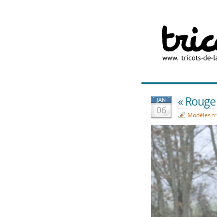
« Rouge 
JAN
06
Modèles tr