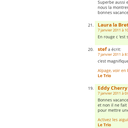
Superbe aussi e
nous la montrer
bonnes vacance
Laura la Br
7 janvier 2011 à 1
En rouge c ‘est 
stef
a écrit:
7 janvier 2011 à 8
c’est magnifique
Alpage, voir en
Le Trio
Eddy Cherry
7 janvier 2011 à 0
Bonnes vacanc
et non il ne fa
pour mettre une
Activez les aigu
Le Trio