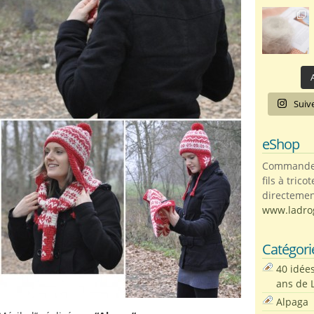
A
Suiv
eShop
Commandez 
fils à trico
directemen
www.ladro
Catégori
40 idée
ans de 
Alpaga