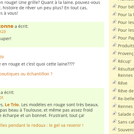
n rouge! Une grille? Quant à la laine, pouvez-vous
Pour bé
, histoire de rêver un peu plus? En tout cas,
s à vous!
Pour la f
Pour les
etonne
a écrit:
Pour le
0:23
Pour Pa
super!
Produit
Provenç
:59
Récup'
 en rouge et c’est quoi cette laine????
Résultat
 boutiques ou échantillon ?
Rennes
Rêve
Rêve de
a écrit:
:01
Re-bell
es,
Le Trio
. Les modèles en rouge sont très beaux,
Rennes
it pas beau à Toulouse, et même pas assez froid
Salade d
 écharpe et un bonnet. Frustrant, tout ça!
Sans ca
illes pendant le redoux : le gel va revenir !
Souveni