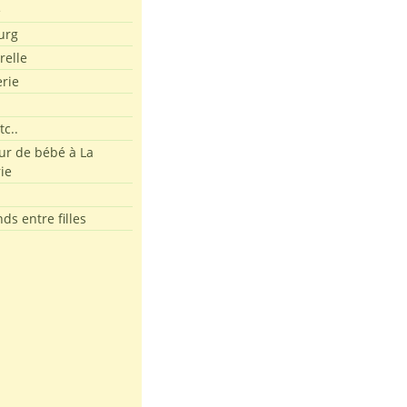
e
urg
relle
erie
tc..
r de bébé à La
ie
ds entre filles