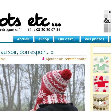
Accueil
eShop
Qui c’est ?
Vos photos
au soir, bon espoir… »
Ajouter un commentaire
icot