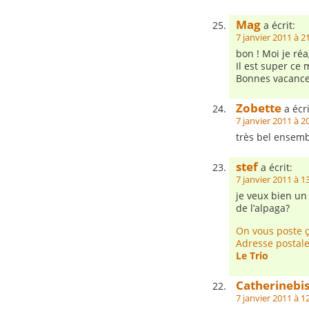
Mag
a écrit:
7 janvier 2011 à 2
bon ! Moi je réa
Il est super ce 
Bonnes vacances
Zobette
a écri
7 janvier 2011 à 2
très bel ensembl
stef
a écrit:
7 janvier 2011 à 1
je veux bien un
de l’alpaga?
On vous poste ç
Adresse postale
Le Trio
Catherinebi
7 janvier 2011 à 1