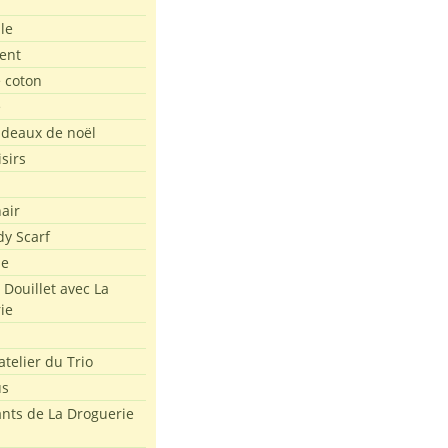
le
ent
e coton
e
adeaux de noël
isirs
air
dy Scarf
me
 Douillet avec La
ie
atelier du Trio
us
ants de La Droguerie