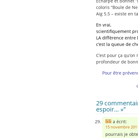
Echarpe et bonnet “
coloris “Boule de Ne
Aig 5.5 – existe en t
En vrai,
scientifiquement pr
LA différence entre
c’est la queue de che
C’est pour ça qu’on 
profondeur de bonne
Pour être préven
29 commentaire
espoir… »”
lili
a écrit:
15 novembre 2011
pourrais je obte