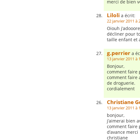
merci de bien v
Liloli
a écrit:
22 janvier 2011 à 
Oiouh j’adooore!
décliner pour to
taille enfant et
g.perrier
a éc
13 janvier 2011 à 
Bonjour,
comment faire p
comment faire a
de droguerie.
cordialement
Christiane G
13 janvier 2011 à 
bonjour,
j’aimerai bien a
comment faire p
d’avance merci
christiane