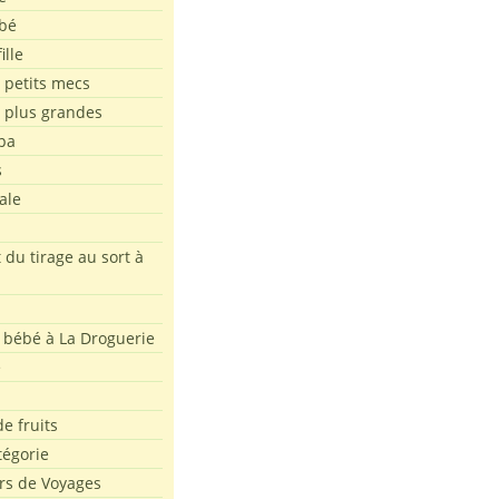
bé
ille
 petits mecs
s plus grandes
pa
s
ale
 du tirage au sort à
 bébé à La Droguerie
e
e fruits
tégorie
rs de Voyages