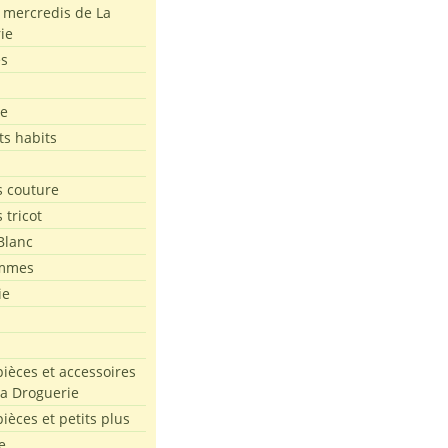
s mercredis de La
ie
es
le
ts habits
 couture
 tricot
Blanc
mmes
ie
pièces et accessoires
La Droguerie
pièces et petits plus
e