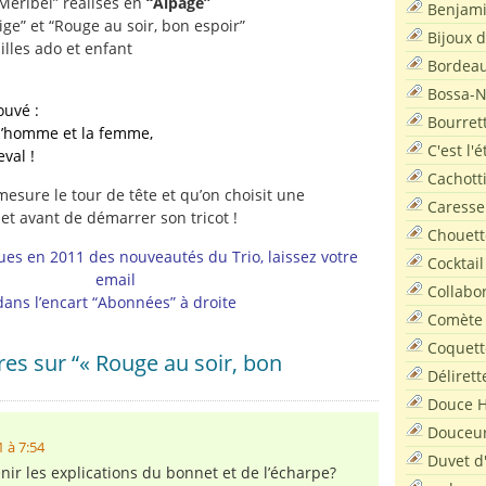
Méribel” réalisés en
“Alpage”
Benjam
ige” et “Rouge au soir, bon espoir”
Bijoux 
ailles ado et enfant
Bordea
Bossa-
ouvé :
Bourret
 l’homme et la femme,
C'est l'
val !
Cachott
mesure le tour de tête et qu’on choisit une
Caresse
t avant de démarrer son tricot !
Chouett
ues en 2011 des nouveautés du Trio, laissez votre
Cocktail
email
Collabo
dans l’encart “Abonnées” à droite
Comète
Coquett
s sur “« Rouge au soir, bon
Délirett
Douce H
Douceu
 à 7:54
Duvet d
nir les explications du bonnet et de l’écharpe?