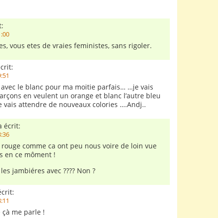
t:
1:00
les, vous etes de vraies feministes, sans rigoler.
crit:
9:51
e avec le blanc pour ma moitie parfais… …je vais
arçons en veulent un orange et blanc l’autre bleu
je vais attendre de nouveaux colories ….Andj..
 écrit:
8:36
 rouge comme ca ont peu nous voire de loin vue
is en ce môment !
s les jambiéres avec ???? Non ?
crit:
8:11
 çà me parle !