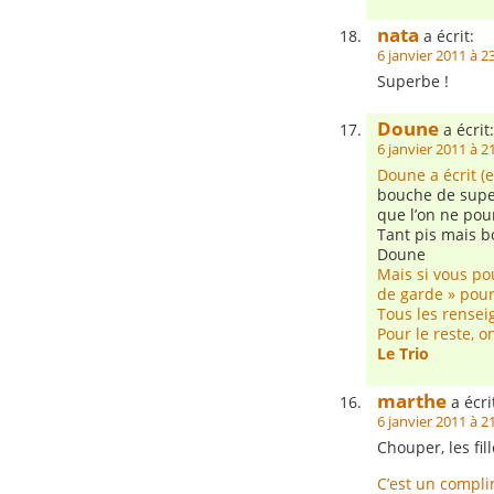
nata
a écrit:
6 janvier 2011 à 2
Superbe !
Doune
a écrit:
6 janvier 2011 à 2
Doune a écrit (
bouche de supe
que l’on ne pou
Tant pis mais
Doune
Mais si vous pou
de garde » pour
Tous les rensei
Pour le reste, on
Le Trio
marthe
a écri
6 janvier 2011 à 2
Chouper, les fil
C’est un compli