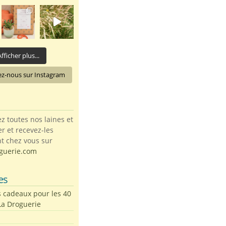
fficher plus...
ez-nous sur Instagram
toutes nos laines et
ter et recevez-les
t chez vous sur
guerie.com
es
s cadeaux pour les 40
La Droguerie