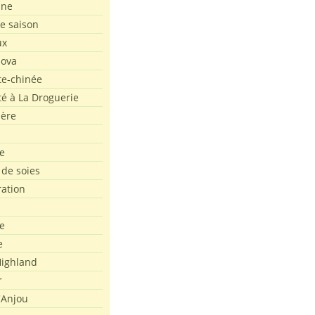
ine
de saison
ux
Nova
te-chinée
été à La Droguerie
ière
e
 de soies
ration
e
e
ighland
r
'Anjou