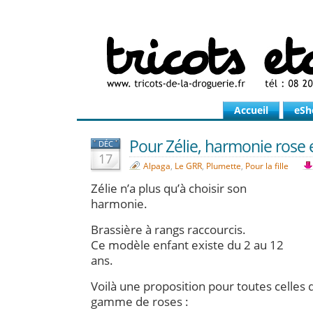
Accueil
eSh
Pour Zélie, harmonie rose 
DÉC
17
Alpaga
,
Le GRR
,
Plumette
,
Pour la fille
Zélie n’a plus qu’à choisir son
harmonie.
Brassière à rangs raccourcis.
Ce modèle enfant existe du 2 au 12
ans.
Voilà une proposition pour toutes celles 
gamme de roses :