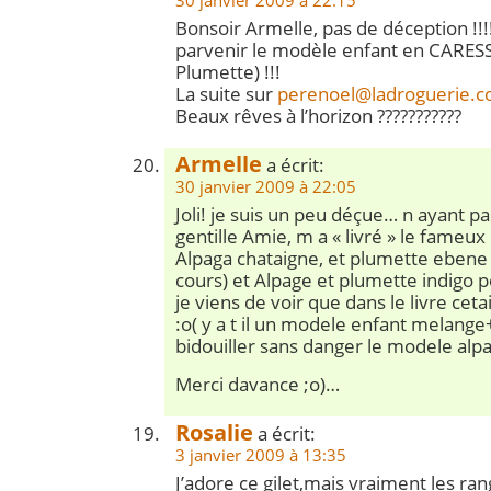
30 janvier 2009 à 22:15
Bonsoir Armelle, pas de déception !!!
parvenir le modèle enfant en CARESS
Plumette) !!!
La suite sur
perenoel@ladroguerie.
Beaux rêves à l’horizon ???????????
Armelle
a écrit:
30 janvier 2009 à 22:05
Joli! je suis un peu déçue… n ayant p
gentille Amie, m a « livré » le fameux
Alpaga chataigne, et plumette ebene
cours) et Alpage et plumette indigo po
je viens de voir que dans le livre cet
:o( y a t il un modele enfant melange
bidouiller sans danger le modele alp
Merci davance ;o)…
Rosalie
a écrit:
3 janvier 2009 à 13:35
J’adore ce gilet,mais vraiment les rang