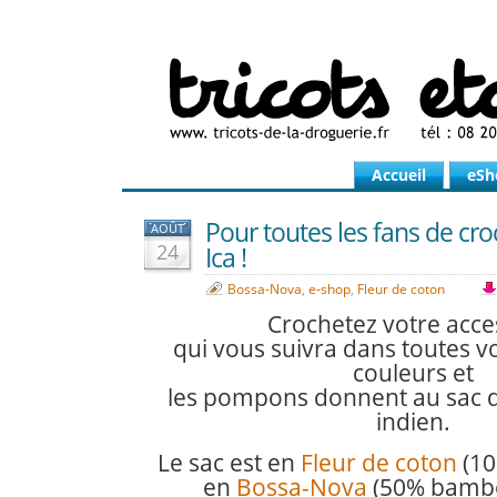
Accueil
eSh
Pour toutes les fans de croc
AOÛT
24
Ica !
Bossa-Nova
,
e-shop
,
Fleur de coton
Crochetez votre acce
qui vous suivra dans toutes v
couleurs et
les pompons donnent au sac d
indien.
Le sac est en
Fleur de coton
(10
en
Bossa-Nova
(50% bambou