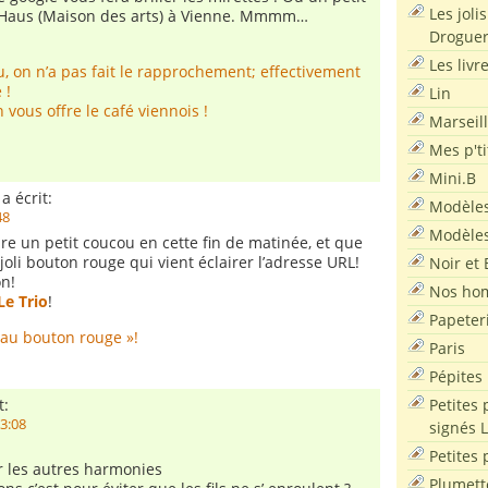
Les joli
t Haus (Maison des arts) à Vienne. Mmmm…
Droguer
Les livr
u, on n’a pas fait le rapprochement; effectivement
 !
Lin
 vous offre le café viennois !
Marseil
Mes p'ti
Mini.B
a écrit:
Modèles
48
Modèles
ire un petit coucou en cette fin de matinée, et que
 joli bouton rouge qui vient éclairer l’adresse URL!
Noir et 
on!
Nos ho
Le Trio
!
Papeter
e au bouton rouge »!
Paris
Pépites
Petites 
t:
23:08
signés 
Petites 
ir les autres harmonies
Plumett