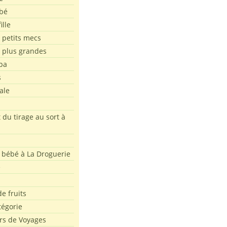
bé
ille
 petits mecs
s plus grandes
pa
s
ale
 du tirage au sort à
 bébé à La Droguerie
e
e fruits
tégorie
rs de Voyages