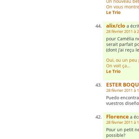
Un nouveau bébé 
On vous montre 
Le Trio
alix/clo
a écrit
28 février 2011 à 
pour Camélia né
serait parfait p
(dont j’ai reçu l
Oui, ou un peu 
On voit ça…
Le Trio
ESTER BOQ
28 février 2011 à 
Puedo encontra
vuestros diseño
Florence
a écr
28 février 2011 à 
Pour un petit n
possible?