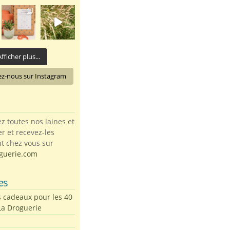
fficher plus...
ez-nous sur Instagram
toutes nos laines et
ter et recevez-les
t chez vous sur
guerie.com
es
s cadeaux pour les 40
La Droguerie