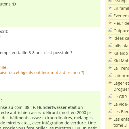
e-shop
utons ;D
En famil
Evènem
Fleur d
Guipur
crit:
3
Idées c
Jolis pla
emps en taille 6-8 ans c’est possible ?
Kaleïdo
Kid Moh
rille…
La Tren
isir (à cet âge ils ont leur mot à dire, non ?)
Lainor
Léger et
Droguer
Le GRR
12
Le vide-
onse au com. 38 : F. Hundertwasser était un
Les Ble
tecte autrichien assez délirant (mort en 2000 je
nçu des bâtiments assez extraordinaires, mélanges
Les enf
de miroirs etc…, avec intégration de verdure. Une
tome 3
 google vous fera briller les mirettes ! Ou un petit