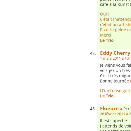
café à la Kuns
Oui !
C’était inattend
c’était un artiste
Pour la peine on
Merci
Le Trio
Eddy Cherry
1 mars 2011 à 10:
Je viens vous fa
vois-je? Un très
C’est très mign
Bonne journée
LD, « l’enseign
Le Trio
Floeure
a écri
28 février 2011 à 
Il est superbe
J attends de vo