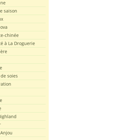
ine
de saison
ux
Nova
te-chinée
été à La Droguerie
ière
e
 de soies
ration
e
e
ighland
r
'Anjou