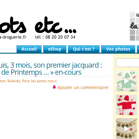
Accueil
eShop
Qui c’est ?
Vos photos
is, 3 mois, son premier jacquard :
é de Printemps … » en-cours
oton
,
Kaleïdo
,
Pour les petits mecs
Ajouter un commentaire