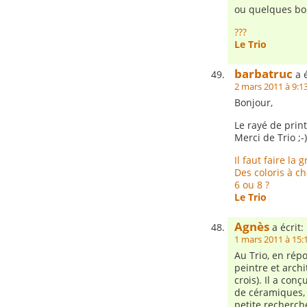
ou quelques bo
???
Le Trio
barbatruc
a é
2 mars 2011 à 9:1
Bonjour,
Le rayé de print
Merci de Trio ;-)
Il faut faire la g
Des coloris à cho
6 ou 8 ?
Le Trio
Agnès
a écrit:
1 mars 2011 à 15:
Au Trio, en rép
peintre et archi
crois). Il a co
de céramiques, 
petite recherche