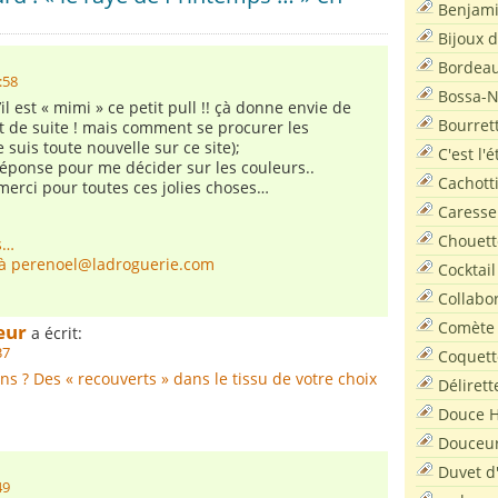
Benjam
Bijoux 
Bordea
:58
Bossa-
il est « mimi » ce petit pull !! çà donne envie de
Bourret
 de suite ! mais comment se procurer les
e suis toute nouvelle sur ce site);
C'est l'
 réponse pour me décider sur les couleurs..
Cachott
erci pour toutes ces jolies choses…
Caresse
Chouett
s…
 à
perenoel@ladroguerie.com
Cocktail
Collabo
Comète
eur
a écrit:
37
Coquett
ns ? Des « recouverts » dans le tissu de votre choix
Délirett
Douce H
Douceu
Duvet d
49