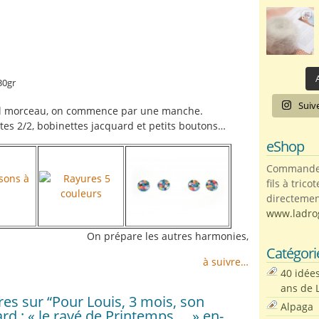
A
30gr
Suiv
eul morceau, on commence par une manche.
ôtes 2/2, bobinettes jacquard et petits boutons…
eShop
Commandez 
fils à trico
directemen
www.ladro
On prépare les autres harmonies,
Catégori
à suivre…
40 idée
ans de 
s sur “Pour Louis, 3 mois, son
Alpaga
rd : « le rayé de Printemps … » en-