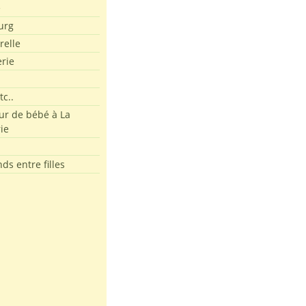
e
urg
relle
erie
tc..
r de bébé à La
ie
ds entre filles