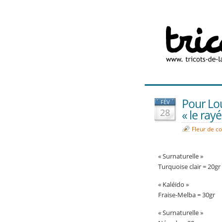
Pour Lou
FÉV
28
« le ray
Fleur de c
« Surnaturelle »
Turquoise clair = 20gr
« Kaléïdo »
Fraise-Melba = 30gr
« Surnaturelle »