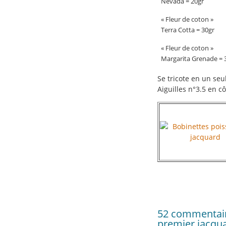
Névada = 20gr
« Fleur de coton »
Terra Cotta = 30gr
« Fleur de coton »
Margarita Grenade = 
Se tricote en un s
Aiguilles n°3.5 en c
52 commentaire
premier jacqua