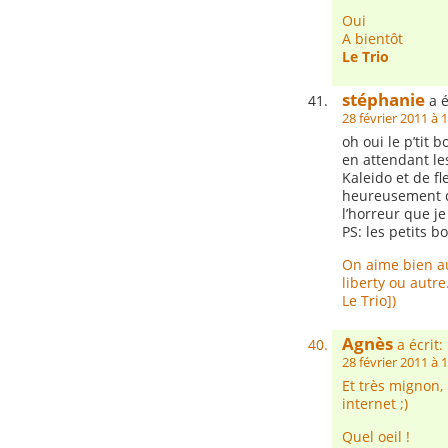
Oui
A bientôt
Le Trio
stéphanie
a é
28 février 2011 à 
oh oui le p’tit b
en attendant le
Kaleido et de f
heureusement qu
l’horreur que je
PS: les petits 
On aime bien au
liberty ou autr
Le Trio])
Agnès
a écrit:
28 février 2011 à 
Et très mignon,
internet ;)
Quel oeil !