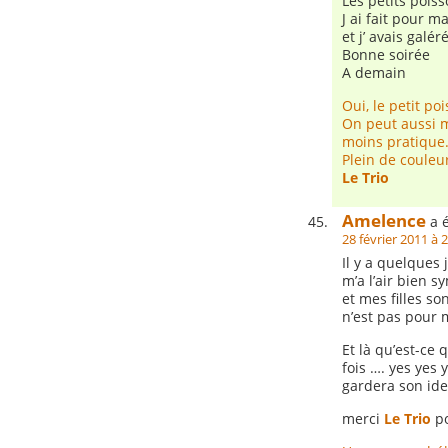
Les petits poiss
J ai fait pour 
et j’ avais galér
Bonne soirée
A demain
Oui, le petit p
On peut aussi m
moins pratique
Plein de couleur
Le Trio
Amelence
a é
28 février 2011 à 
Il y a quelques 
m’a l’air bien
et mes filles so
n’est pas pour m
Et là qu’est-ce 
fois …. yes yes
gardera son iden
merci
Le Trio
po