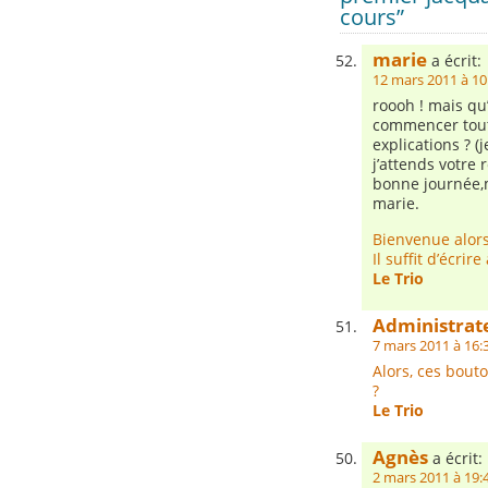
cours”
marie
a écrit:
12 mars 2011 à 10
roooh ! mais qu’
commencer tout
explications ? (j
j’attends votre
bonne journée,m
marie.
Bienvenue alor
Il suffit d’écrire
Le Trio
Administrat
7 mars 2011 à 16:
Alors, ces bouto
?
Le Trio
Agnès
a écrit:
2 mars 2011 à 19: