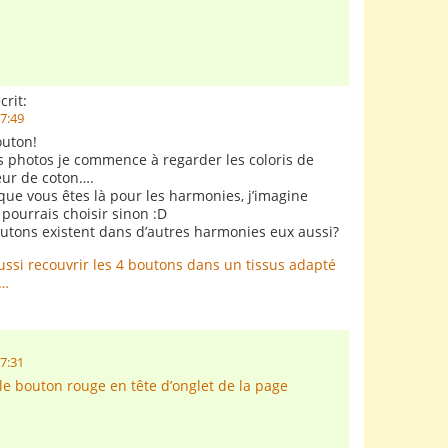
crit:
17:49
outon!
s photos je commence à regarder les coloris de
leur de coton….
e vous êtes là pour les harmonies, j’imagine
 pourrais choisir sinon :D
boutons existent dans d’autres harmonies eux aussi?
ssi recouvrir les 4 boutons dans un tissus adapté
e…
17:31
 le bouton rouge en tête d’onglet de la page