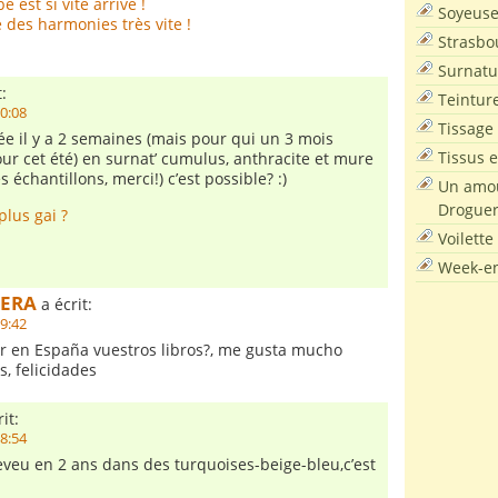
est si vite arrivé !
Soyeus
des harmonies très vite !
Strasbo
Surnatu
:
Teintur
20:08
Tissage
e il y a 2 semaines (mais pour qui un 3 mois
Tissus e
our cet été) en surnat’ cumulus, anthracite et mure
es échantillons, merci!) c’est possible? :)
Un amou
Droguer
plus gai ?
Voilette
Week-en
UERA
a écrit:
19:42
r en España vuestros libros?, me gusta mucho
s, felicidades
it:
18:54
eveu en 2 ans dans des turquoises-beige-bleu,c’est