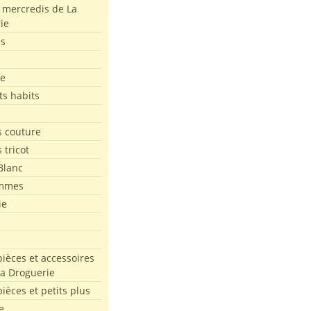
s mercredis de La
ie
es
le
ts habits
 couture
 tricot
Blanc
mmes
ie
pièces et accessoires
La Droguerie
pièces et petits plus
e