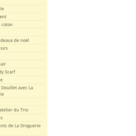
le
ent
e coton
e
adeaux de noël
isirs
air
dy Scarf
me
 Douillet avec La
ie
atelier du Trio
us
ants de La Droguerie