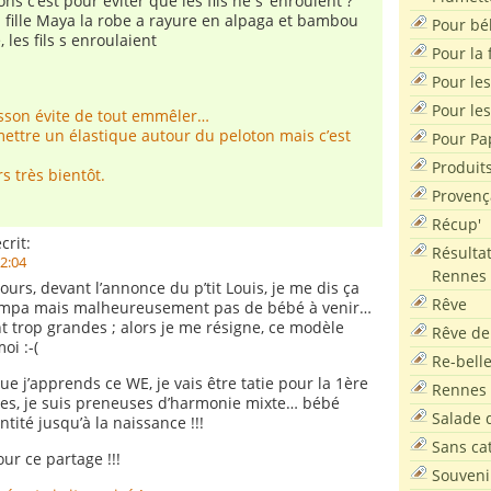
ons c’est pour éviter que les fils ne s’ enroulent ?
ma fille Maya la robe a rayure en alpaga et bambou
Pour bé
é, les fils s enroulaient
Pour la f
Pour les
Pour le
oisson évite de tout emmêler…
ettre un élastique autour du peloton mais c’est
Pour Pa
.
Produit
s très bientôt.
Provenç
Récup'
crit:
Résultat
22:04
Rennes
jours, devant l’annonce du p’tit Louis, je me dis ça
Rêve
 sympa mais malheureusement pas de bébé à venir…
nt trop grandes ; alors je me résigne, ce modèle
Rêve de
oi :-(
Re-bell
que j’apprends ce WE, je vais être tatie pour la 1ère
Rennes
 yes, je suis preneuses d’harmonie mixte… bébé
Salade d
tité jusqu’à la naissance !!!
Sans ca
ur ce partage !!!
Souveni