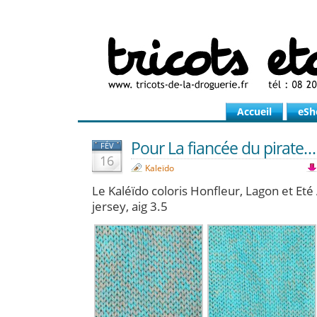
Accueil
eSh
Pour La fiancée du pirate…
FÉV
16
Kaleïdo
Le Kaléïdo coloris Honfleur, Lagon et Eté 
jersey, aig 3.5