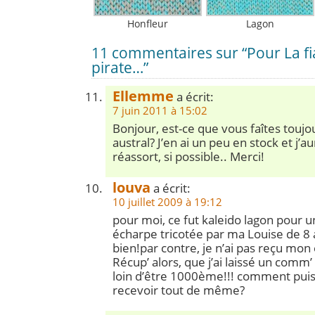
Honfleur
Lagon
11 commentaires sur “Pour La f
pirate…”
Ellemme
a écrit:
7 juin 2011 à 15:02
Bonjour, est-ce que vous faîtes toujou
austral? J’en ai un peu en stock et j’a
réassort, si possible.. Merci!
louva
a écrit:
10 juillet 2009 à 19:12
pour moi, ce fut kaleido lagon pour 
écharpe tricotée par ma Louise de 8 
bien!par contre, je n’ai pas reçu mon
Récup’ alors, que j’ai laissé un comm’ 
loin d’être 1000ème!!! comment puis-
recevoir tout de même?