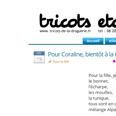
Accueil
eSh
Pour Coraline, bientôt à l
DÉC
19
Pour la fille
Pour la fille, 
le bonnet,
l’écharpe,
les moufles,
la tunique,
tous sont en q
mélange Alpag