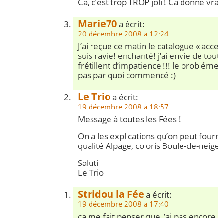
Ca, c’est trop TROP joli ! Ca donne vr
Marie70
a écrit:
20 décembre 2008 à 12:24
J’ai reçue ce matin le catalogue « acce
suis ravie! enchanté! j’ai envie de tou
frétillent d’impatience !!! le probléme
pas par quoi commencé :)
Le Trio
a écrit:
19 décembre 2008 à 18:57
Message à toutes les Fées !
On a les explications qu’on peut fourni
qualité Alpage, coloris Boule-de-neige
Saluti
Le Trio
Stridou la Fée
a écrit:
19 décembre 2008 à 17:40
ça me fait penser que j’ai pas encor