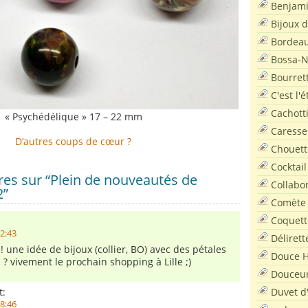
Benjam
Bijoux 
Bordea
Bossa-
Bourret
C'est l'
Cachott
« Psychédélique » 17 – 22 mm
Caresse
D’autres coups de cœur ?
Chouett
Cocktail
es sur “Plein de nouveautés de
Collabo
2”
Comète
Coquett
22:43
Délirett
s ! une idée de bijoux (collier, BO) avec des pétales
Douce H
 ? vivement le prochain shopping à Lille ;)
Douceu
Duvet d
t:
18:46