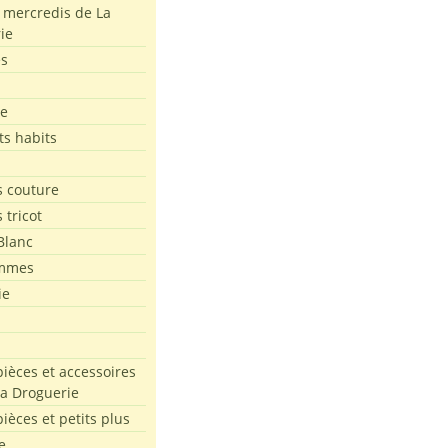
s mercredis de La
ie
es
le
ts habits
 couture
 tricot
Blanc
mmes
ie
pièces et accessoires
La Droguerie
pièces et petits plus
e