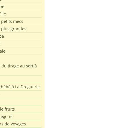
bé
ille
 petits mecs
s plus grandes
pa
s
ale
 du tirage au sort à
 bébé à La Droguerie
e
e fruits
tégorie
rs de Voyages