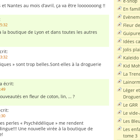
e-shop
 et Nantes au mois d’avril, ça va être looooooong !!
En famil
Evènem
:
Fleur d
15:32
à la boutique de Lyon et dans toutes les autres
Guipur
Idées c
Jolis pla
rit:
13:32
Kaleïdo
ques » sont trop belles.Sont-elles à la droguerie
Kid Moh
La Tren
Lainor
a écrit:
9:49
Léger et
nouveautés en fleur de coton, lin, … ?
Droguer
Le GRR
crit:
Le vide-
0:30
Les Ble
s perles « Psychédélique » me rendent
ngue!!! Une nouvelle virée à la boutique de
Les enf
e!
tome 3