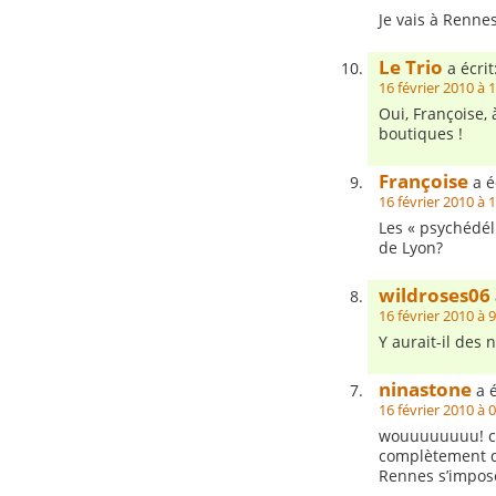
Je vais à Rennes
Le Trio
a écrit
16 février 2010 à 
Oui, Françoise, 
boutiques !
Françoise
a éc
16 février 2010 à 
Les « psychédéli
de Lyon?
wildroses06
16 février 2010 à 
Y aurait-il des 
ninastone
a é
16 février 2010 à 
wouuuuuuuu! ce
complètement di
Rennes s’impos