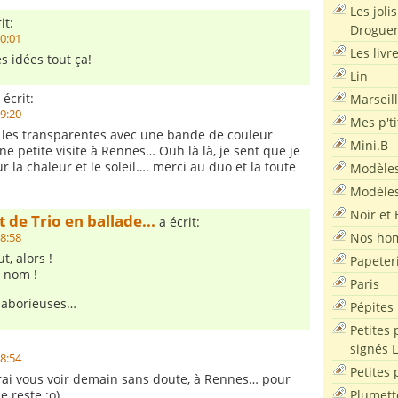
Les joli
it:
Droguer
20:01
Les livr
s idées tout ça!
Lin
 écrit:
Marseil
19:20
Mes p'ti
le les transparentes avec une bande de couleur
Mini.B
ne petite visite à Rennes… Ouh là là, je sent que je
ur la chaleur et le soleil…. merci au duo et la toute
Modèles
Modèles
Noir et 
 de Trio en ballade...
a écrit:
Nos ho
18:58
t, alors !
Papeter
 nom !
Paris
 laborieuses…
Pépites
Petites 
signés 
18:54
Petites 
ai vous voir demain sans doute, à Rennes… pour
Plumett
e reste ;o)