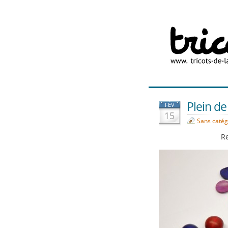
Plein d
FÉV
15
Sans catég
R