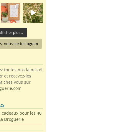
fficher plus...
ez-nous sur Instagram
toutes nos laines et
ter et recevez-les
t chez vous sur
guerie.com
es
s cadeaux pour les 40
La Droguerie