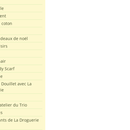
le
ent
e coton
e
adeaux de noël
isirs
air
dy Scarf
me
 Douillet avec La
ie
atelier du Trio
us
ants de La Droguerie