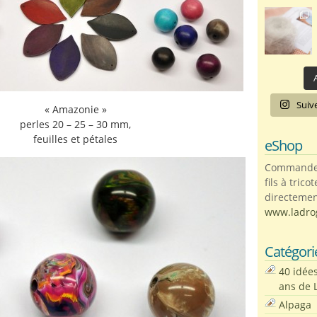
A
Suiv
« Amazonie »
perles 20 – 25 – 30 mm,
feuilles et pétales
eShop
Commandez 
fils à trico
directemen
www.ladro
Catégori
40 idée
ans de 
Alpaga