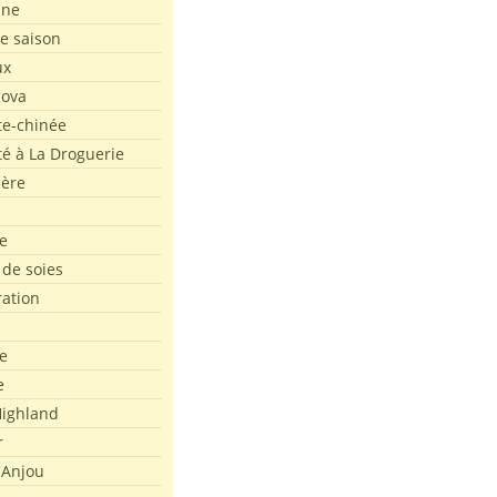
ine
de saison
ux
Nova
te-chinée
été à La Droguerie
ière
e
 de soies
ration
e
e
ighland
r
'Anjou