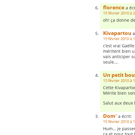
florence
a écr
15 février 2010 à 
oh! ça donne de
Kivapartou
a
15 février 2010 à 
c’est vrai Gaël
méritent bien u
vais anticiper s
seule….
Un petit bout
15 février 2010 à 
Cette Kivapartou
Mérite bien son
Salut aux deux
Dom'
a écrit:
15 février 2010 à 
Hum… je passer
ça et pour tout l