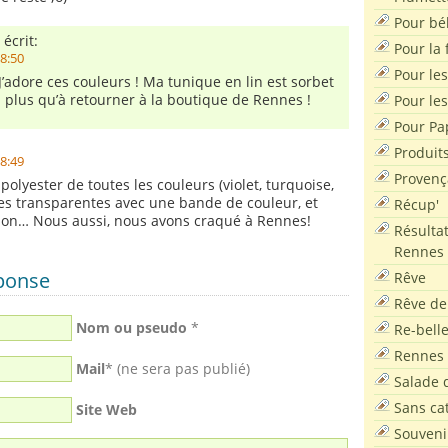
Pour bé
 écrit:
Pour la f
18:50
Pour les
 J’adore ces couleurs ! Ma tunique en lin est sorbet
plus qu’à retourner à la boutique de Rennes !
Pour le
Pour Pa
Produit
18:49
Provenç
 polyester de toutes les couleurs (violet, turquoise,
 les transparentes avec une bande de couleur, et
Récup'
llon… Nous aussi, nous avons craqué à Rennes!
Résultat
Rennes
éponse
Rêve
Rêve de
Nom ou pseudo
*
Re-bell
Rennes
Mail
* (ne sera pas publié)
Salade d
Sans ca
Site Web
Souveni