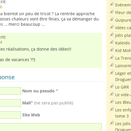
rit:
Evènem
40
Fleur d
ra bientot un peu de tricot ? La rentrée approche
rosses chaleurs vont être finies, ça va démanger du
Guipur
les … merci beaucoup …
Idées c
Jolis pla
rit:
34
Kaleïdo
des réalisations, ça donne des idées!!
Kid Moh
La Tren
as de vacances ??)
Lainor
Léger et
éponse
Droguer
Le GRR
Nom ou pseudo
*
Le vide-
Les Ble
Mail
* (ne sera pas publié)
Les enf
Site Web
tome 3
Les joli
Droguer