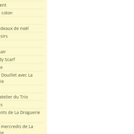
ent
e coton
e
adeaux de noël
isirs
air
dy Scarf
me
 Douillet avec La
ie
atelier du Trio
us
ants de La Droguerie
s mercredis de La
ie