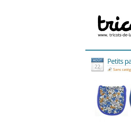
Petits 
AOÛT
22
Sans catég