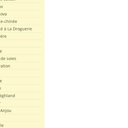
ux
Nova
te-chinée
été à La Droguerie
ière
e
 de soies
ration
e
e
ighland
r
'Anjou
le