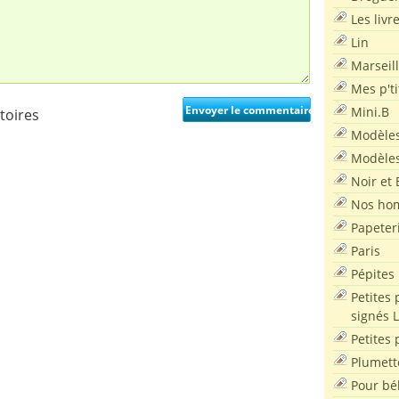
Les livr
Lin
Marseil
Mes p'ti
Mini.B
toires
Modèles
Modèles
Noir et 
Nos ho
Papeter
Paris
Pépites
Petites 
signés 
Petites 
Plumett
Pour bé