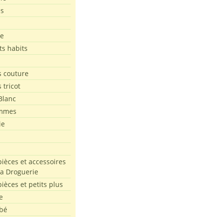
es
le
ts habits
 couture
 tricot
Blanc
mmes
ie
pièces et accessoires
La Droguerie
pièces et petits plus
e
bé