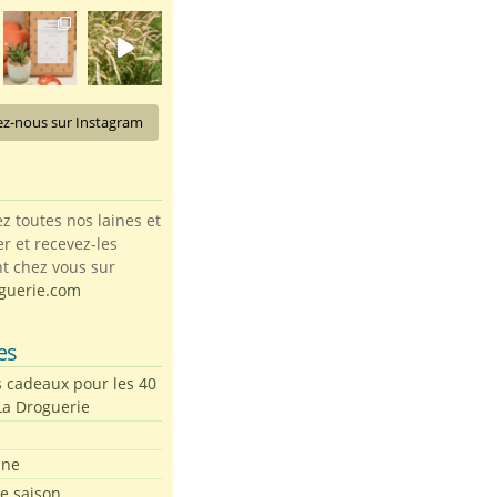
ez-nous sur Instagram
toutes nos laines et
ter et recevez-les
t chez vous sur
guerie.com
es
s cadeaux pour les 40
La Droguerie
ine
de saison