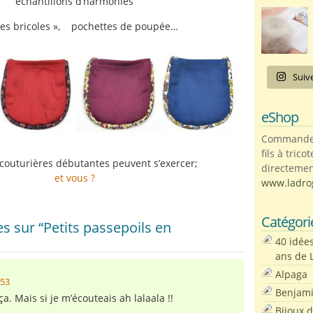
échantillons d’harmonies
ites bricoles », pochettes de poupée…
Suiv
eShop
Commandez 
fils à trico
couturières débutantes peuvent s’exercer;
directemen
et vous ?
www.ladro
Catégori
 sur “Petits passepoils en
40 idée
ans de 
Alpaga
:53
Benjam
a. Mais si je m’écouteais ah lalaala !!
Bijoux 