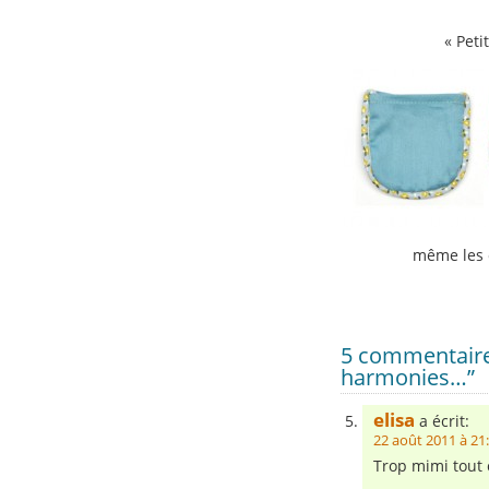
« Pet
même les 
5 commentaires
harmonies…”
elisa
a écrit:
22 août 2011 à 21
Trop mimi tout ç