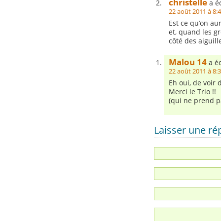
christelle
a éc
22 août 2011 à 8:
Est ce qu’on au
et, quand les g
côté des aiguil
Malou 14
a éc
22 août 2011 à 8:
Eh oui, de voir 
Merci le Trio !!
(qui ne prend p
Laisser une r