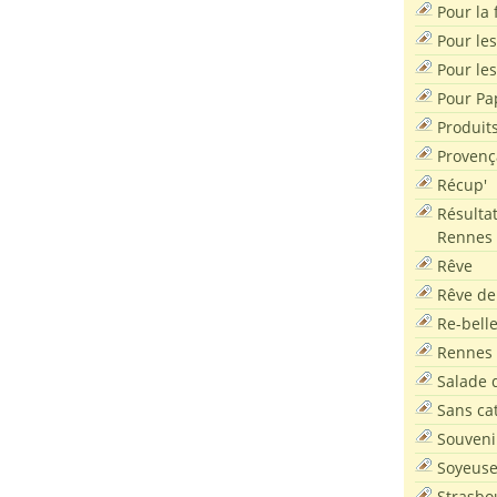
Pour la f
Pour les
Pour le
Pour Pa
Produit
Provenç
Récup'
Résultat
Rennes
Rêve
Rêve de
Re-bell
Rennes
Salade d
Sans ca
Souveni
Soyeus
Strasbo