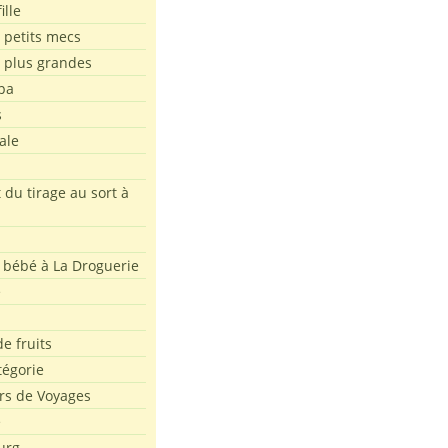
ille
 petits mecs
s plus grandes
pa
s
ale
 du tirage au sort à
 bébé à La Droguerie
e
e fruits
tégorie
rs de Voyages
e
urg