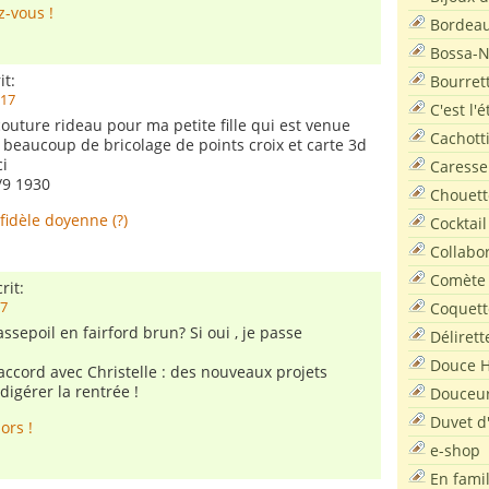
z-vous !
Bordea
Bossa-
it:
Bourret
:17
C'est l'
couture rideau pour ma petite fille qui est venue
Cachott
s beaucoup de bricolage de points croix et carte 3d
ci
Caresse
/9 1930
Chouett
fidèle doyenne (?)
Cocktail
Collabo
Comète
rit:
Coquett
07
sepoil en fairford brun? Si oui , je passe
Délirett
Douce H
’accord avec Christelle : des nouveaux projets
 digérer la rentrée !
Douceu
Duvet d
ors !
e-shop
En famil