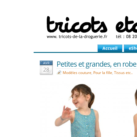
Accueil
eSh
Petites et grandes, en robe
AVR
28
Modèles couture
,
Pour la fille
,
Tissus etc..