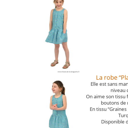
La robe “P
Elle est sans ma
niveau d
On aime son tissu fl
boutons de n
En tissu “Graines 
Turq
Disponible d