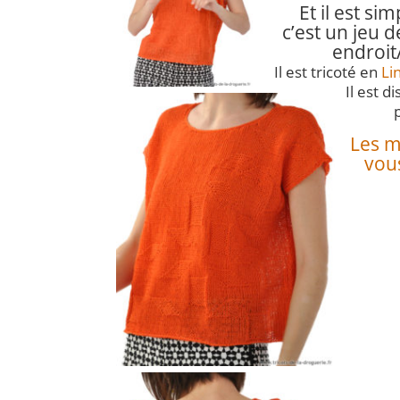
Et il est sim
c’est un jeu d
endroit
Il est tricoté en
Li
Il est d
p
Les m
vous