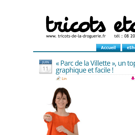
Accueil
eSh
« Parc de la Villette », un t
JUIN
11
graphique et facile !
Lin