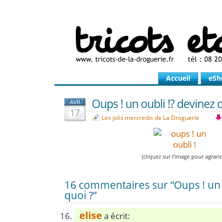
Accueil
eSh
Oups ! un oubli !? devinez 
AVR
17
Les jolis mercredis de La Droguerie
(cliquez sur l’image pour agrand
16 commentaires sur “Oups ! un 
quoi ?”
elise
a écrit: