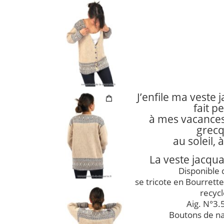
J’enfile ma veste 
fait p
à mes vacances
grecq
au soleil,
La veste jacqu
Disponible 
se tricote en Bourrett
recycl
Aig. N°3.
Boutons de n