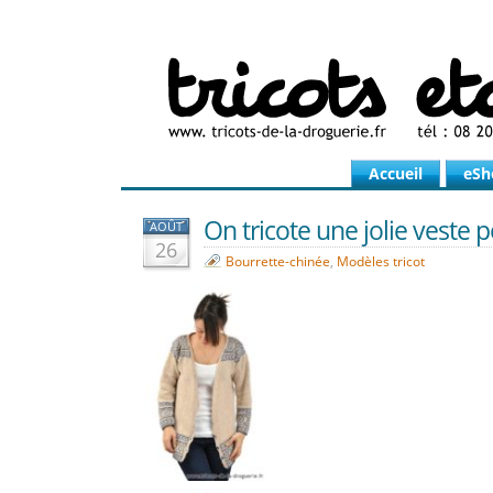
Accueil
eSh
On tricote une jolie veste p
AOÛT
26
Bourrette-chinée
,
Modèles tricot