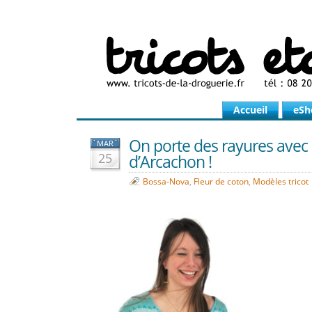
Accueil
eSh
On porte des rayures avec l
MAR
25
d’Arcachon !
Bossa-Nova
,
Fleur de coton
,
Modèles tricot