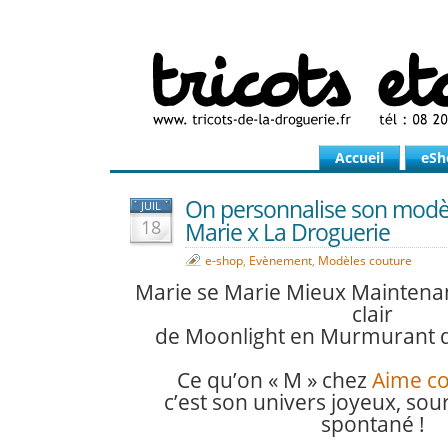
Accueil
eSh
On personnalise son mod
JUIL
18
Marie x La Droguerie
e-shop
,
Evènement
,
Modèles couture
Marie se Marie Mieux Maintenan
clair
de Moonlight en Murmurant 
Ce qu’on « M » chez
Aime c
c’est son univers joyeux, sour
spontané !