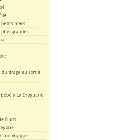
bé
ille
 petits mecs
s plus grandes
pa
s
ale
 du tirage au sort à
 bébé à La Droguerie
e
e fruits
tégorie
rs de Voyages