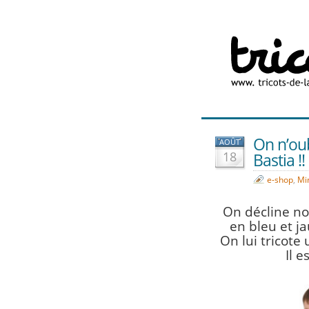
On n’oub
AOÛT
18
Bastia !!
e-shop
,
Mi
On décline no
en bleu et ja
On lui tricote
Il e