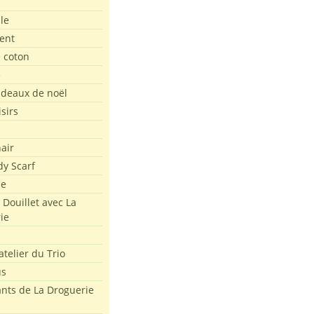
le
ent
e coton
e
adeaux de noël
isirs
air
dy Scarf
me
 Douillet avec La
ie
atelier du Trio
us
ants de La Droguerie