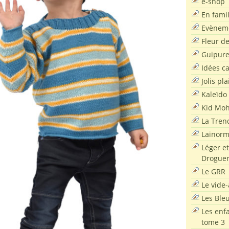
e-shop
En famil
Evènem
Fleur d
Guipur
Idées c
Jolis pla
Kaleïdo
Kid Moh
La Tren
Lainor
Léger et
Droguer
Le GRR
Le vide-
Les Ble
Les enf
tome 3