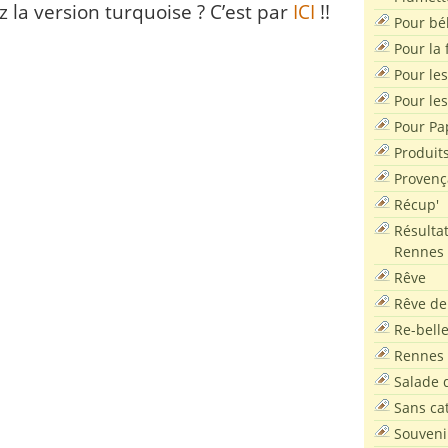
 la version turquoise ? C’est par
ICI
!!
Pour bé
Pour la f
Pour les
Pour le
Pour Pa
Produit
Provenç
Récup'
Résultat
Rennes
Rêve
Rêve de
Re-bell
Rennes
Salade d
Sans ca
Souveni