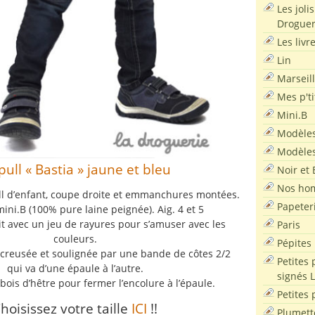
Les joli
Droguer
Les livr
Lin
Marseil
Mes p'ti
Mini.B
Modèles
Modèles
pull « Bastia » jaune et bleu
Noir et 
Nos ho
ll d’enfant, coupe droite et emmanchures montées.
Papeter
mini.B (100% pure laine peignée). Aig. 4 et 5
it avec un jeu de rayures pour s’amuser avec les
Paris
couleurs.
Pépites
creusée et soulignée par une bande de côtes 2/2
Petites 
qui va d’une épaule à l’autre.
signés 
bois d’hêtre pour fermer l’encolure à l’épaule.
Petites 
hoisissez votre taille
ICI
!!
Plumett