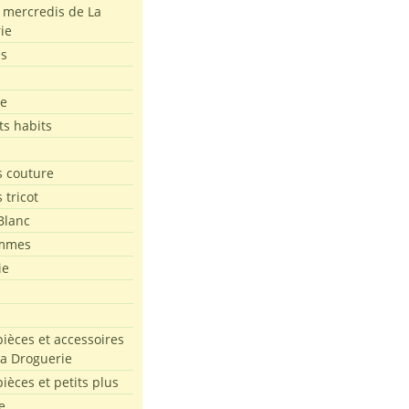
s mercredis de La
ie
es
le
ts habits
 couture
 tricot
Blanc
mmes
ie
pièces et accessoires
La Droguerie
pièces et petits plus
e