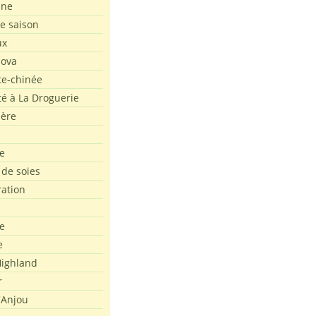
ine
de saison
ux
Nova
te-chinée
été à La Droguerie
ière
e
 de soies
ration
e
e
ighland
r
'Anjou