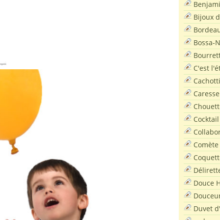
Benjam
Bijoux 
Bordea
Bossa-
Bourret
C'est l'
Cachott
Caresse
Chouett
Cocktail
Collabo
Comète
Coquett
Délirett
Douce H
Douceu
Duvet d