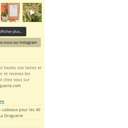
fficher plus...
ez-nous sur Instagram
toutes nos laines et
ter et recevez-les
t chez vous sur
guerie.com
es
s cadeaux pour les 40
La Droguerie