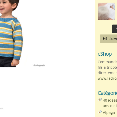
A
Suiv
eShop
Commandez 
fils à trico
directemen
www.ladro
Catégori
40 idée
ans de 
Alpaga