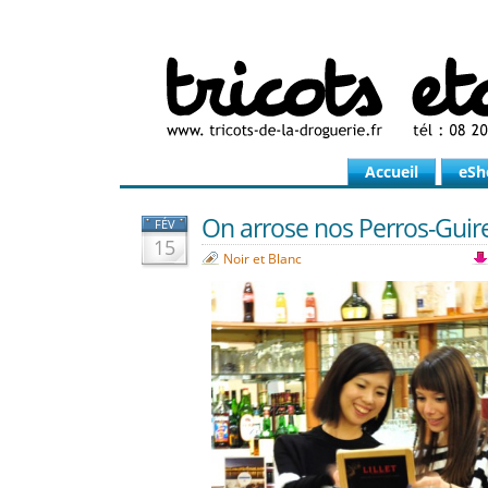
Accueil
eSh
On arrose nos Perros-Guire
FÉV
15
Noir et Blanc