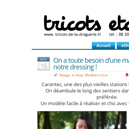
Accueil
eSh
On a toute besoin d’une m
NOV
15
notre dressing !
Alpaga
,
e-shop
,
Modèles tricot
Carantec, une des plus vieilles stations
On déambule le long des sentiers da
préférée.
Un modèle facile à réaliser et chic avec