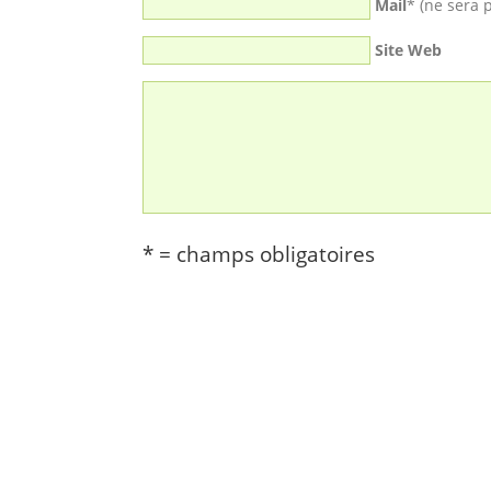
Mail
* (ne sera 
Site Web
* = champs obligatoires