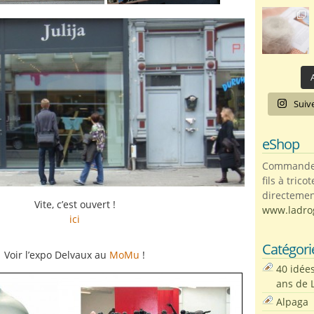
A
Suiv
eShop
Commandez 
fils à trico
directemen
Vite, c’est ouvert !
www.ladro
ici
Catégori
Voir l’expo Delvaux au
MoMu
!
40 idée
ans de 
Alpaga