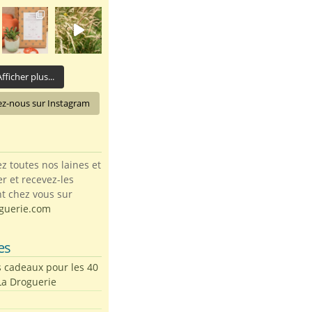
fficher plus...
ez-nous sur Instagram
toutes nos laines et
ter et recevez-les
t chez vous sur
guerie.com
es
s cadeaux pour les 40
La Droguerie