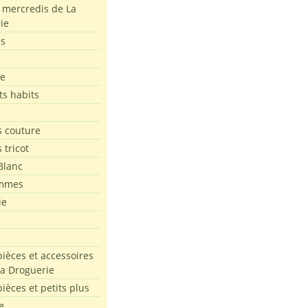
s mercredis de La
ie
es
le
ts habits
 couture
 tricot
Blanc
mmes
ie
pièces et accessoires
La Droguerie
pièces et petits plus
e