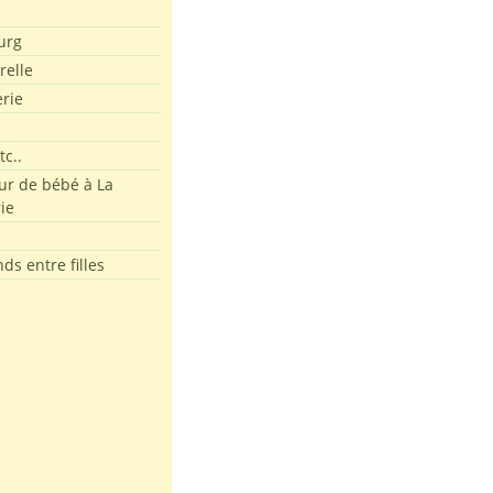
e
urg
relle
erie
tc..
r de bébé à La
ie
ds entre filles