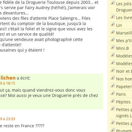
e fidèle de la Droguerie Toulouse depuis 2003… et
Les joli
 servie par Fairy Audrey (hé!hé!), j’aimerais voir
Droguer
es devantures…
Les livr
viens des files d’attente Place Salengro… Files
artent du comptoir de la boutique, jusqu’à la
Lin
tais!! c’était la folie! et le signe que vous avez les
Marseil
es! et un service de qualité!
qu’une vendeuse avait photographié cette
Mes p'ti
 d’attente!!
Mini.B
lousaines qui y étaient !
Modèles
Modèles
Noir et 
lichen
a écrit:
Nos ho
9 à 18:15
Papeter
 tout ça, mais quand viendrez-vous donc vous
Paris
isse? Moi aussi je veux une Droguerie près de chez
Pépites
Petites 
signés 
9 à 23:33
Petites 
e reste en France ?????
Plumett