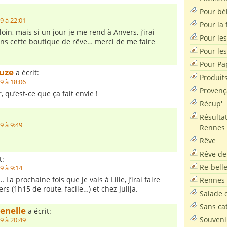
Pour bé
9 à 22:01
Pour la f
loin, mais si un jour je me rend à Anvers, j’irai
Pour les
ans cette boutique de rêve… merci de me faire
Pour le
Pour Pa
ouze
a écrit:
Produit
9 à 18:06
Provenç
r, qu’est-ce que ça fait envie !
Récup'
Résultat
9 à 9:49
Rennes
Rêve
Rêve de
t:
Re-bell
9 à 9:14
… La prochaine fois que je vais à Lille, j’irai faire
Rennes
rs (1h15 de route, facile…) et chez Julija.
Salade d
Sans ca
enelle
a écrit:
Souveni
9 à 20:49