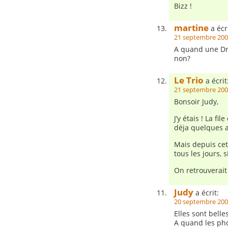
Bizz !
martine
a écri
21 septembre 200
A quand une Dro
non?
Le Trio
a écrit
21 septembre 200
Bonsoir Judy,
J’y étais ! La fi
déja quelques 
Mais depuis cet
tous les jours, 
On retrouverait
Judy
a écrit:
20 septembre 200
Elles sont belle
A quand les pho