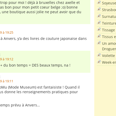
t trop pour moi ! déjà à bruxelles chez axelle et
Soyeus
pas bon pour mon petit coeur belge ;o) bonne
Strasbo
s, une boutique aussi jolie ne peut avoir que du
Surnatu
Teintur
:
Tissage
9 à 19:25
Tissus e
à Anvers, y’a des livres de couture japonaise dans
Un amou
Droguer
:
Voilette
9 à 19:12
Week-en
+ du bon temps = DES beaux temps, na !
:
9 à 19:11
MoMu (Mode Museum) est fantaisiste ! Quand il
ous donne les renseignements pratiques pour
temps prévu à Anvers…