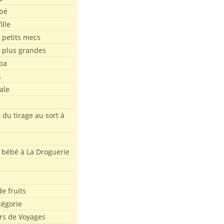
bé
ille
 petits mecs
s plus grandes
pa
s
ale
 du tirage au sort à
 bébé à La Droguerie
e
e fruits
tégorie
rs de Voyages