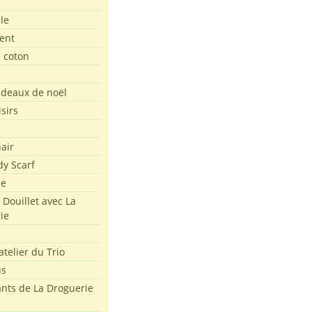
le
ent
e coton
e
adeaux de noël
isirs
air
dy Scarf
me
 Douillet avec La
ie
atelier du Trio
us
ants de La Droguerie