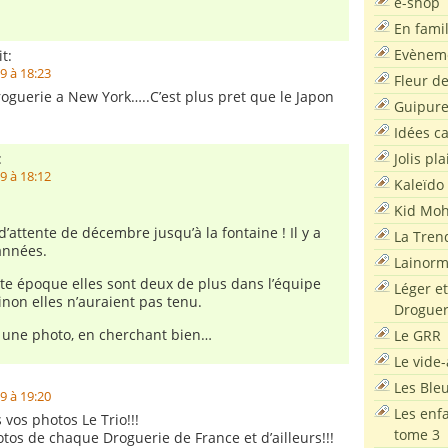
e-shop
En famil
Evènem
t:
9 à 18:23
Fleur d
guerie a New York…..C’est plus pret que le Japon
Guipur
Idées c
Jolis pla
:
9 à 18:12
Kaleïdo
Kid Moh
le d’attente de décembre jusqu’à la fontaine ! Il y a
La Tren
années.
Lainor
te époque elles sont deux de plus dans l’équipe
Léger et
sinon elles n’auraient pas tenu.
Droguer
 une photo, en cherchant bien…
Le GRR
Le vide-
Les Ble
9 à 19:20
Les enf
s vos photos Le Trio!!!
tome 3
tos de chaque Droguerie de France et d’ailleurs!!!