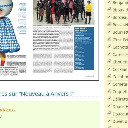
Benjam
Bijoux 
Bordea
Bossa-
Bourret
C'est l'
Cachott
Caresse
Chouett
Cocktail
Collabo
Comète
Coquett
es sur “Nouveau à Anvers !”
Délirett
Douce H
9 à 20:05
Douceu
!
Duvet d