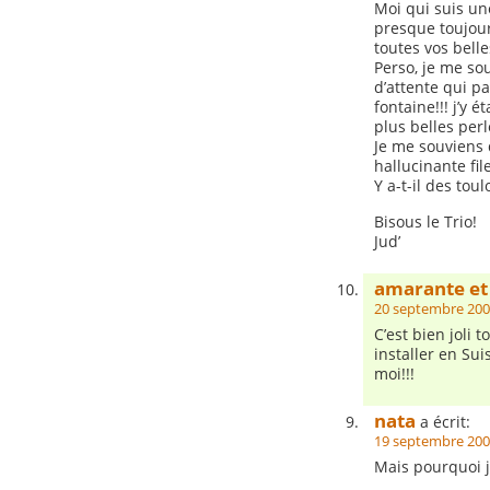
Moi qui suis un
presque toujours
toutes vos bell
Perso, je me sou
d’attente qui p
fontaine!!! j’y é
plus belles perl
Je me souviens 
hallucinante file
Y a-t-il des tou
Bisous le Trio!
Jud’
amarante et 
20 septembre 200
C’est bien joli
installer en Su
moi!!!
nata
a écrit:
19 septembre 200
Mais pourquoi j