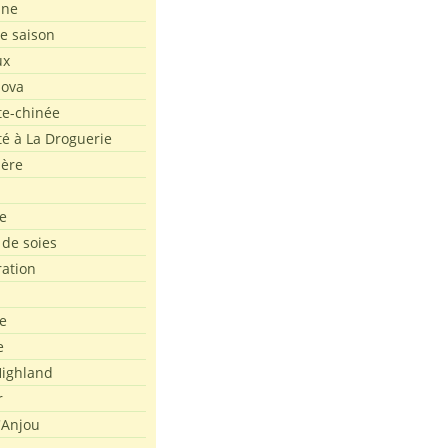
ine
de saison
ux
Nova
te-chinée
été à La Droguerie
ière
e
 de soies
ration
e
e
ighland
r
'Anjou