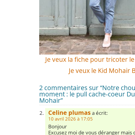
Je veux la fiche pour tricoter 
Je veux le Kid Mohair 
2 commentaires sur “Notre cho
moment : le pull cache-coeur Du
Mohair”
Celine plumas
a écrit:
10 avril 2026 à 17:05
Bonjour
Excusez moi de vous déranger mais 