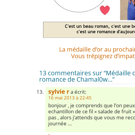
La médaille d’or au procha
Vous trépignez d’impat
13 commentaires sur “Médaille d
romance de Chamal0w…”
sylvie r
a écrit:
16 mai 2013 à 22:45
bonjour , je comprends que l’on pe
echantillon de ce fil « salade de fruit 
pas , alors j’attends que vous me recon
journée …