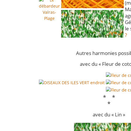
(m
Ma
ag
Gé
le 
?
..
Autres harmonies possib
avec du « Fleur de cot
* *
*
avec du « Lin »