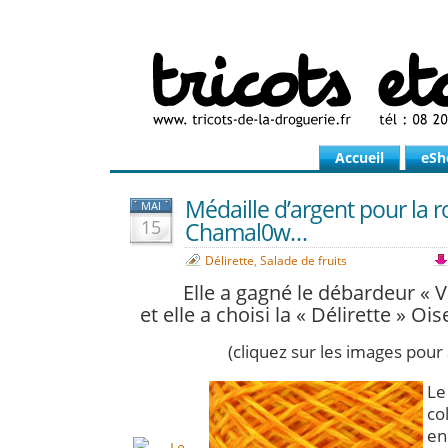
Accueil
eSh
Médaille d’argent pour la
MAI
15
Chamal0w…
Délirette
,
Salade de fruits
Elle a gagné le débardeur « V
et elle a choisi la « Délirette » Ois
(cliquez sur les images pour
Le
co
e