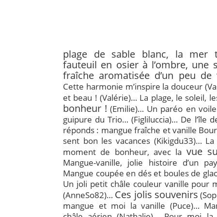
plage de sable blanc, la mer t
fauteuil en osier à l’ombre, une
fraîche aromatisée d’un peu de v
Cette harmonie m’inspire la douceur (Va
et beau ! (Valérie)… La plage, le soleil, 
bonheur !
(Emilie)… Un paréo en voile
guipure du Trio… (Figliluccia)… De l’île 
réponds : mangue fraîche et vanille Bou
sent bon les vacances (Kikigdu33)… La 
vue s
moment de bonheur, avec la
Mangue-vanille, jolie histoire d’un pa
Mangue coupée en dés et boules de glace 
Un joli petit châle couleur vanille pour 
Ces jolis souvenirs
(AnneSo82)…
(Sop
mangue et moi la vanille (Puce)… Man
châle aérien (Nathalie)… Pour moi la fi