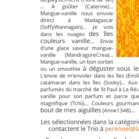
… À goûter (Caterine)…
Mangue-vanille nous envoie
direct à Madagascar
(SoffyWannagain)… Je vois
des îles
dans les nuages
couleurs vanille
… Envie
d’une glace saveur mangue-
vanille (MandragoreCrea)…
Mangue-vanille, un bon sorbet
à déguster sous le
ou un smoothie
L’envie de m’envoler dans les îles (Emi
catamaran dans les îles (Sooky)… Aux é
parfumés du marché de St Paul à La Réu
vanille pour son parfum et parce que
magnifique (Tchii)… Couleurs gourma
bout de mes aiguilles
(Anne1348)…
Les sélectionnées dans la catégori
contactent le Trio à
perenoel@l