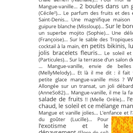
2 boules dans un g
Mangue-vanille…
(Cécile²)… Le parfum des fruits et des
Saint-Denis… Une magnifique maison
Sur le bor
guipure blanche (Missloup)…
un superbe mojito (Sophie)… Une déli
(Françoise)… Sur le sable des Tropique
en petits bikinis, l
cocktail à la main,
jolis bracelets fleuris
… Le soleil et
(Particules)… Sur la terrasse d’un salon 
… Mangue-vanille, envie de belles 
(MellyMelody)… Et là il me dit : il fai
W
petite glace mangue-vanille miss ?
Allongée sur un transat, un joli déba
(AnneSo82)… Mangue-vanille, il me la fa
salade de fruits
l’
!! (Melle Orèle)…
chaud, le soleil et ce mélange man
Mangue et vanille jolies… L’enfance
et 
du goûter (Lucille)… Pour
l’exotisme et le
dépaysement
(Flore de sel)