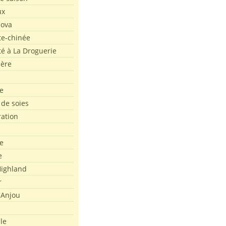
ux
Nova
te-chinée
été à La Droguerie
ière
e
 de soies
ration
e
e
ighland
r
'Anjou
le