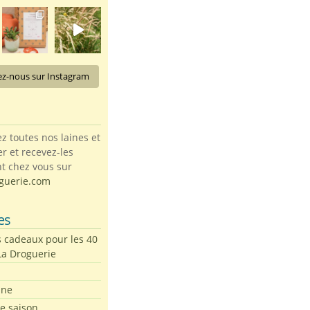
ez-nous sur Instagram
toutes nos laines et
ter et recevez-les
t chez vous sur
guerie.com
es
s cadeaux pour les 40
La Droguerie
ine
de saison