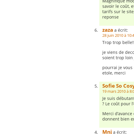
Magnifique mod
savoir le coût, 
tarifs sur le si
reponse
zaza
a écrit:
28 juin 2010 à 10:
Trop trop belle!
je viens de dec
soient trop loin
pourrai je vous
etole, merci
Sofie So Cos
19 mars 2010 à 8:
Je suis débutant
? Le coût pour 
Merci d’avance 
donnent bien en
Mnj
a écrit: