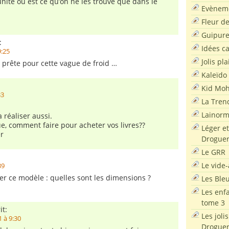
unité ou est ce qu’on ne les trouve que dans le
Evènem
Fleur d
Guipur
:
Idées c
9:25
Jolis pla
e prête pour cette vague de froid …
Kaleïdo
Kid Moh
33
La Tren
Lainor
a réaliser aussi.
e, comment faire pour acheter vos livres??
Léger et
r
Droguer
Le GRR
Le vide-
39
ser ce modèle : quelles sont les dimensions ?
Les Ble
Les enf
tome 3
it:
Les joli
 à 9:30
Droguer