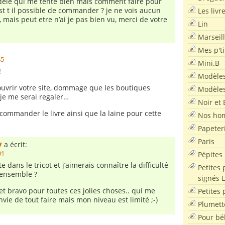
ele qui me tente bien mais comment faire pour
est t il possible de commander ? je ne vois aucun
Les livr
te, mais peut etre n’ai je pas bien vu, merci de votre
Lin
Marseil
Mes p'ti
45
Mini.B
!
Modèles
ouvrir votre site, dommage que les boutiques
Modèles
 je me serai regaler…
Noir et 
 commander le livre ainsi que la laine pour cette
Nos ho
Papeter
Paris
y
a écrit:
01
Pépites
e dans le tricot et j’aimerais connaître la difficulté
Petites 
l’ensemble ?
signés 
et bravo pour toutes ces jolies choses.. qui me
Petites 
vie de tout faire mais mon niveau est limité ;-)
Plumett
Pour bé