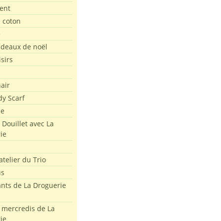
ent
e coton
e
adeaux de noël
isirs
air
dy Scarf
me
 Douillet avec La
ie
atelier du Trio
us
ants de La Droguerie
s mercredis de La
ie