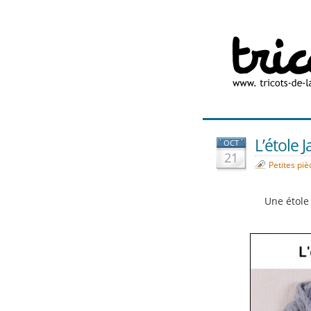
L’étole 
OCT
21
Petites pi
Une étole