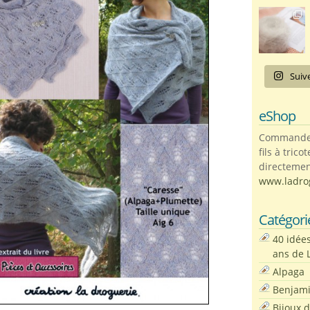
Suiv
eShop
Commandez 
fils à trico
directemen
www.ladro
Catégori
40 idée
ans de 
Alpaga
Benjam
Bijoux 