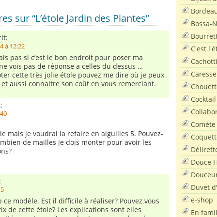
Bordea
s sur “L’étole Jardin des Plantes”
Bossa-
Bourret
it:
4 à 12:22
C'est l'
ais pas si c’est le bon endroit pour poser ma
Cachott
 ne vois pas de réponse a celles du dessus …
Caresse
oter cette très jolie étole pouvez me dire où je peux
r et aussi connaitre son coût en vous remerciant.
Chouett
Cocktail
:
Collabo
:40
Comète
tole mais je voudrai la refaire en aiguilles 5. Pouvez-
Coquett
mbien de mailles je dois monter pour avoir les
Délirett
ns?
Douce H
Douceu
:
Duvet d
15
e-shop
ce modèle. Est il difficile à réaliser? Pouvez vous
ix de cette étole? Les explications sont elles
En famil