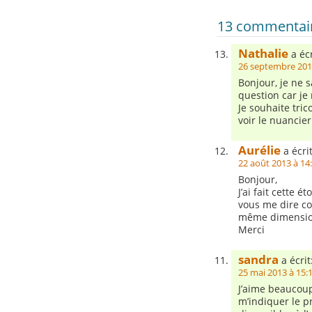
13 commentaire
Nathalie
a écr
26 septembre 201
Bonjour, je ne s
question car je
Je souhaite tric
voir le nuancie
Aurélie
a écrit
22 août 2013 à 14
Bonjour,
J’ai fait cette é
vous me dire co
même dimensio
Merci
sandra
a écrit
25 mai 2013 à 15:
J’aime beaucoup 
m’indiquer le pr