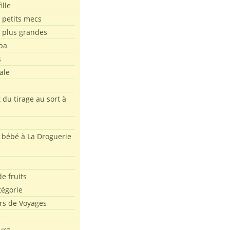
ille
 petits mecs
s plus grandes
pa
s
ale
 du tirage au sort à
 bébé à La Droguerie
e
e fruits
tégorie
rs de Voyages
e
urg