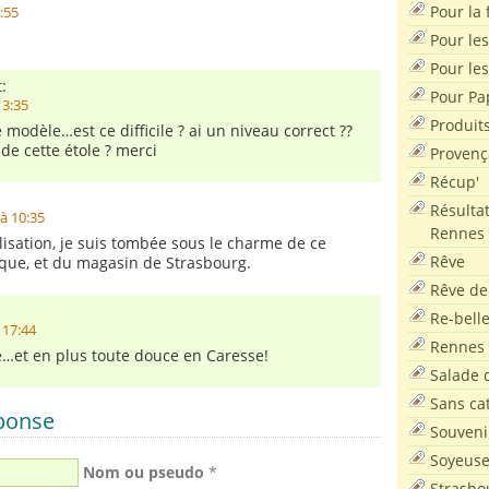
Pour la f
0:55
Pour les
Pour le
:
Pour Pa
13:35
Produit
 modèle…est ce difficile ? ai un niveau correct ??
 de cette étole ? merci
Provenç
Récup'
Résultat
à 10:35
Rennes
lisation, je suis tombée sous le charme de ce
Rêve
que, et du magasin de Strasbourg.
Rêve de
Re-bell
 17:44
Rennes
e…et en plus toute douce en Caresse!
Salade d
Sans ca
éponse
Souveni
Soyeus
Nom ou pseudo
*
Strasbo