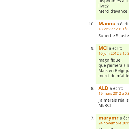
disponibles à l’
livre?
Merci d’avance
Manou
a écrit
18 janvier 2013 à 
Superbe !! Just
MCl
a écrit:
10 juin 2012 à 15:
magnifique..
que j’aimerais l
Mais en Belgiqu
merci de m’aide
ALD
a écrit:
19 mars 2012 à 0:
j’aimerais réali
MERCI
marymr
a écr
24 novembre 2011