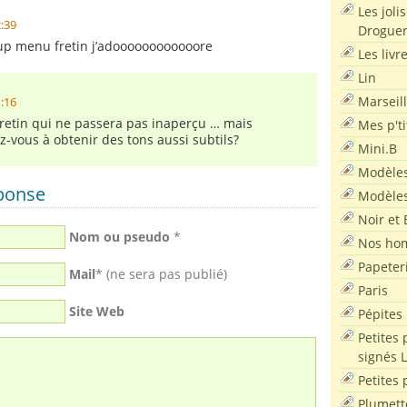
Les joli
2:39
Droguer
cup menu fretin j’adoooooooooooore
Les livr
Lin
Marseil
1:16
retin qui ne passera pas inaperçu … mais
Mes p'ti
-vous à obtenir des tons aussi subtils?
Mini.B
Modèles
éponse
Modèles
Noir et 
Nom ou pseudo
*
Nos ho
Papeter
Mail
* (ne sera pas publié)
Paris
Site Web
Pépites
Petites 
signés 
Petites 
Plumett