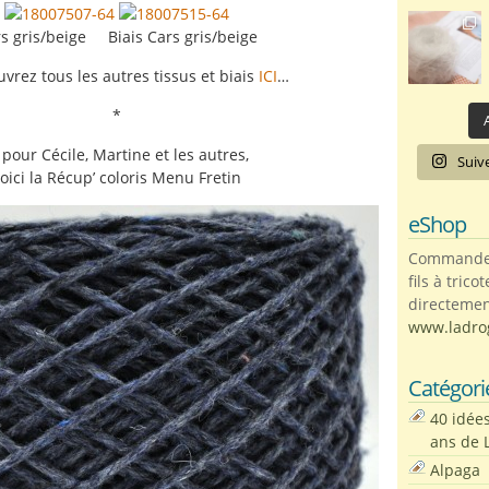
s gris/beige Biais Cars gris/beige
uvrez tous les autres tissus et biais
ICI
…
*
A
 pour Cécile, Martine et les autres,
Suiv
oici la Récup’ coloris Menu Fretin
eShop
Commandez 
fils à trico
directemen
www.ladro
Catégori
40 idée
ans de 
Alpaga