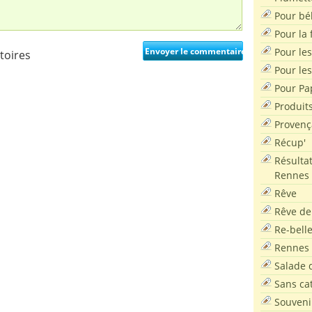
Pour bé
Pour la f
Pour les
toires
Pour le
Pour Pa
Produit
Provenç
Récup'
Résultat
Rennes
Rêve
Rêve de
Re-bell
Rennes
Salade d
Sans ca
Souveni