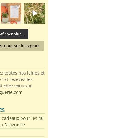
fficher plus...
ez-nous sur Instagram
toutes nos laines et
ter et recevez-les
t chez vous sur
guerie.com
es
s cadeaux pour les 40
La Droguerie