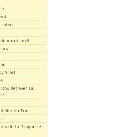
le
ent
e coton
e
adeaux de noël
isirs
air
dy Scarf
me
 Douillet avec La
ie
atelier du Trio
us
ants de La Droguerie