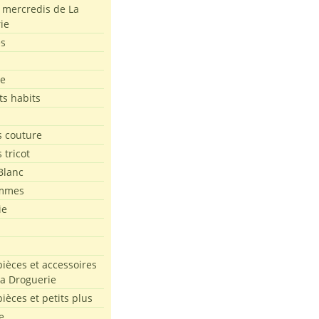
s mercredis de La
ie
es
le
ts habits
 couture
 tricot
Blanc
mmes
ie
pièces et accessoires
La Droguerie
pièces et petits plus
e