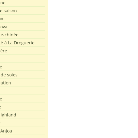
ine
de saison
ux
Nova
te-chinée
été à La Droguerie
ière
e
 de soies
ration
e
e
ighland
r
'Anjou