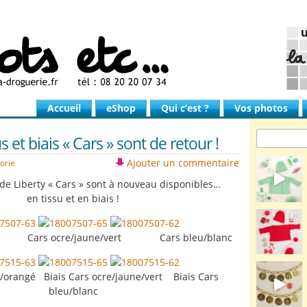
Accueil
eShop
Qui c’est ?
Vos photos
s et biais « Cars » sont de retour !
Ajouter un commentaire
orie
 de Liberty « Cars » sont à nouveau disponibles…
en tissu et en biais !
angé Cars ocre/jaune/vert Cars bleu/blanc
et/orangé Biais Cars ocre/jaune/vert Biais Cars
bleu/blanc