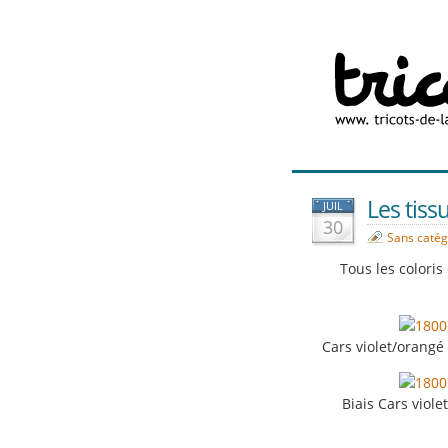
Les tissu
JUIL
30
Sans catég
Tous les coloris
Cars violet/or
Biais Cars viol