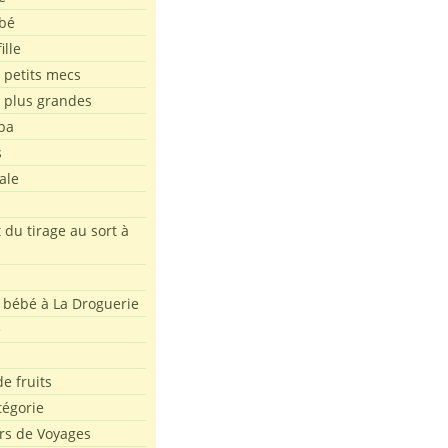
bé
ille
 petits mecs
s plus grandes
pa
s
ale
 du tirage au sort à
 bébé à La Droguerie
e
e fruits
tégorie
rs de Voyages