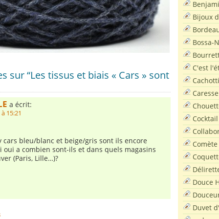
Benjam
Bijoux 
Bordea
Bossa-
Bourret
C'est l'
 sur “Les tissus et biais « Cars » sont
Cachott
Caresse
LE
a écrit:
Chouett
 à 15:21
Cocktail
Collabo
ty cars bleu/blanc et beige/gris sont ils encore
Comète
si oui a combien sont-ils et dans quels magasins
Coquett
ver (Paris, Lille…)?
Délirett
Douce H
Douceu
Duvet d
3