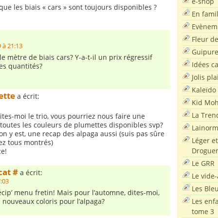
e-shop
que les biais « cars » sont toujours disponibles ?
En famil
Evènem
Fleur d
 à 21:13
Guipur
 mètre de biais cars? Y-a-t-il un prix régressif
Idées c
es quantités?
Jolis pla
Kaleïdo
ette
a écrit:
Kid Moh
La Tren
tes-moi le trio, vous pourriez nous faire une
 toutes les couleurs de plumettes disponibles svp?
Lainor
’on y est, une recap des alpaga aussi (suis pas sûre
Léger et
ez tous montrés)
Droguer
e!
Le GRR
cat #
a écrit:
Le vide-
7:03
Les Ble
 récip’ menu fretin! Mais pour l’automne, dites-moi,
Les enf
de nouveaux coloris pour l’alpaga?
tome 3