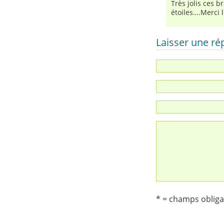
Très jolis ces 
étoiles….Merci l
Laisser une r
* = champs obliga