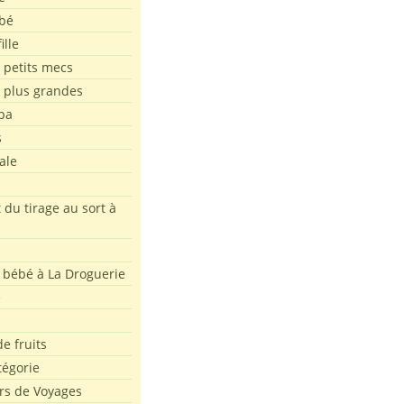
bé
ille
 petits mecs
s plus grandes
pa
s
ale
 du tirage au sort à
 bébé à La Droguerie
e
e fruits
tégorie
rs de Voyages