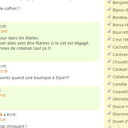
Benjam
e coffret ?
Bijoux 
Bordea
Bossa-
rit:
13:47
Bourret
tour dans les étoiles.
C'est l'
oir elles vont être filantes si le ciel est dégagé.
Cachott
vies de création tout ça !!!
Caresse
Chouett
rit:
Cocktail
22:28
Collabo
s ouvrez quand une boutique à Dijon??
Comète
:
Coquett
9:10
Délirett
Douce H
o
Douceu
a écrit:
8:24
Duvet d
rop clinquant !