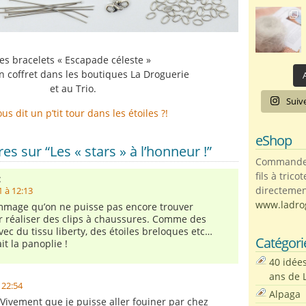
es bracelets « Escapade céleste »
 coffret dans les boutiques La Droguerie
A
et au Trio.
Suiv
us dit un p’tit tour dans les étoiles ?!
eShop
s sur “Les « stars » à l’honneur !”
Commandez 
fils à trico
:
directemen
 à 12:13
www.ladro
ommage qu’on ne puisse pas encore trouver
 réaliser des clips à chaussures. Comme des
ec du tissu liberty, des étoiles breloques etc…
Catégori
t la panoplie !
40 idée
ans de 
 22:54
Alpaga
! Vivement que je puisse aller fouiner par chez