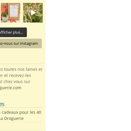
fficher plus...
ez-nous sur Instagram
toutes nos laines et
ter et recevez-les
t chez vous sur
guerie.com
es
s cadeaux pour les 40
La Droguerie