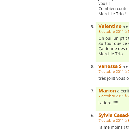
vous !
Combien coute l
Merci Le Trio !
Valentine
a éc
8 octobre 2011 à 
Oh oui, un p’tit 
Surtout que ce s
Ça donne des en
Merci le Trio
vanessa S
a éc
7 octobre 2011 à 
très joli!! vou
Marion
a écrit
7 octobre 2011 à 
J’adore !!!!!!
Sylvia Casad
7 octobre 2011 à 
J’aime moins ! t