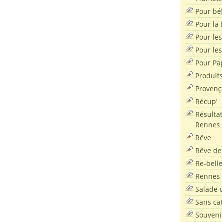
Pour bé
Pour la f
Pour les
Pour le
Pour Pa
Produit
Provenç
Récup'
Résultat
Rennes
Rêve
Rêve de
Re-bell
Rennes
Salade d
Sans ca
Souveni