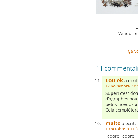
L
Vendus en
Ça vo
11 commentaire
Loulek
a écrit
17 novembre 2011
Super! c’est d
d’agraphes pour
petits noeuds av
Cela compléterai
maite
a écrit:
10 octobre 2011 à
J’adore j’adore 