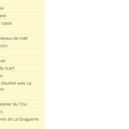
le
ent
e coton
e
adeaux de noël
isirs
air
dy Scarf
me
 Douillet avec La
ie
atelier du Trio
us
ants de La Droguerie