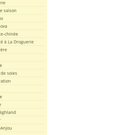
ine
de saison
ux
Nova
te-chinée
été à La Droguerie
ière
e
 de soies
ration
e
e
ighland
r
'Anjou