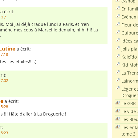
e-shop
En famil
a écrit:
Evènem
7:17
lis. Moi j’ai déjà craqué lundi à Paris, et n’en
Fleur d
’amène mes cops à Marseille demain, hi hi hi! La
Guipur
…
Idées c
Lutine
Jolis pla
a écrit:
17:18
Kaleïdo
tes ces étoiles!!! :)
Kid Moh
La Tren
rit:
Lainor
17:02
Léger et
Droguer
de
a écrit:
Le GRR
15:28
Le vide-
s !!! Hâte d’aller à La Droguerie !
Les Ble
Les enf
t:
15:23
tome 3