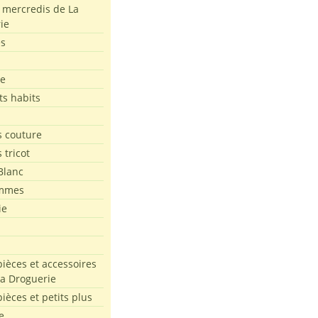
s mercredis de La
ie
es
le
ts habits
 couture
 tricot
Blanc
mmes
ie
pièces et accessoires
La Droguerie
pièces et petits plus
e