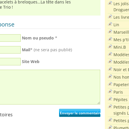
bracelets à breloques…La tête dans les
Les joli
e Trio !
Droguer
Les livr
éponse
Lin
Marseil
Nom ou pseudo
*
Mes p'ti
Mini.B
Mail
* (ne sera pas publié)
Modèles
Site Web
Modèles
Noir et 
Nos ho
Papeter
Paris
Pépites
Petites 
signés 
toires
Petites 
Plumett