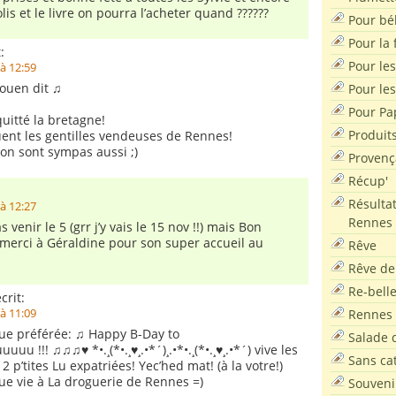
lis et le livre on pourra l’acheter quand ??????
Pour bé
Pour la f
:
Pour les
à 12:59
aouen dit ♫
Pour le
Pour Pa
 quitté la bretagne!
Produit
ent les gentilles vendeuses de Rennes!
yon sont sympas aussi ;)
Provenç
Récup'
Résultat
à 12:27
Rennes
 venir le 5 (grr j’y vais le 15 nov !!) mais Bon
 merci à Géraldine pour son super accueil au
Rêve
Rêve de
Re-bell
crit:
Rennes
à 11:09
ue préférée: ♫ Happy B-Day to
Salade d
u !!! ♫♫♫♥ *•.¸(*•.¸♥¸.•*´)¸.•*•.¸(*•.¸♥¸.•*´) vive les
Sans ca
 2 p’tites Lu expatriées! Yec’hed mat! (à la votre!)
ue vie à La droguerie de Rennes =)
Souveni