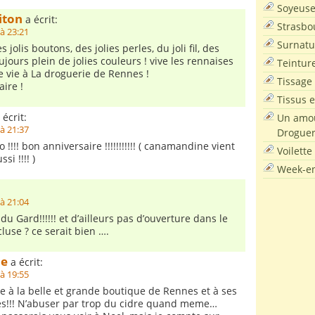
Soyeus
iton
a écrit:
Strasbo
à 23:21
Surnatu
 jolis boutons, des jolies perles, du joli fil, des
toujours plein de jolies couleurs ! vive les rennaises
Teintur
e vie à La droguerie de Rennes !
Tissage
ire !
Tissus e
 écrit:
Un amou
à 21:37
Droguer
!!! bon anniversaire !!!!!!!!!!! ( canamandine vient
Voilette
ssi !!!! )
Week-en
à 21:04
 du Gard!!!!!! et d’ailleurs pas d’ouverture dans le
luse ? ce serait bien ….
ne
a écrit:
à 19:55
e à la belle et grande boutique de Rennes et à ses
s!!! N’abuser par trop du cidre quand meme…