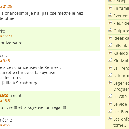
e-shop
à 21:06
En famil
la chance!!moi je n’ai pas osé mettre le nez
Evènem
te pluie…
Fleur d
Guipur
it:
à 16:20
Idées c
nniversaire !
Jolis pla
Kaleïdo
rit:
Kid Moh
à 9:43
e à ces chanceuses de Rennes .
La Tren
ourrette chinée et la soyeuse.
Lainor
 les tutos .
j’aille à Strasbourg …
Léger et
Droguer
hats
a écrit:
Le GRR
à 13:31
Le vide-
livre !!! et la soyeuse, un régal !!!
Les Ble
Les enf
 écrit:
tome 3
à 9:56