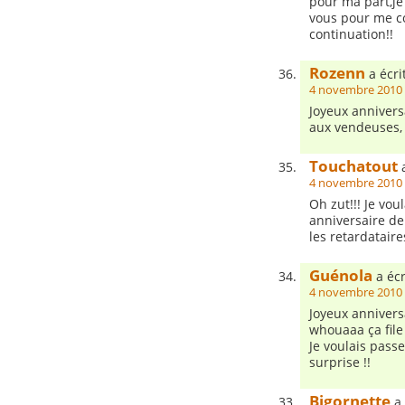
pour ma part,je
vous pour me c
continuation!!
Rozenn
a écrit
4 novembre 2010 
Joyeux annivers
aux vendeuses, t
Touchatout
a
4 novembre 2010 
Oh zut!!! Je vou
anniversaire de
les retardataires
Guénola
a écr
4 novembre 2010 
Joyeux anniversa
whouaaa ça file 
Je voulais pass
surprise !!
Bigornette
a 