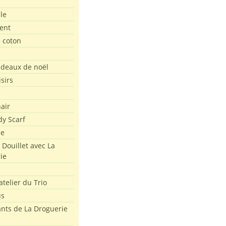
le
ent
e coton
e
adeaux de noël
isirs
air
dy Scarf
me
 Douillet avec La
ie
atelier du Trio
us
ants de La Droguerie