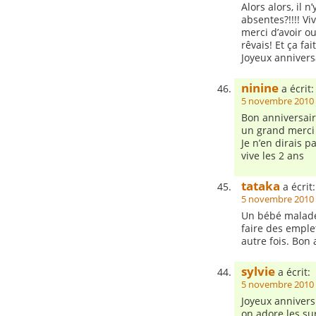
Alors alors, il 
absentes?!!!! Vi
merci d’avoir o
rêvais! Et ça fa
Joyeux annivers
ninine
a écrit:
5 novembre 2010 
Bon anniversaire !
un grand merci 
Je n’en dirais pa
vive les 2 ans
tataka
a écrit:
5 novembre 2010 
Un bébé malade 
faire des emple
autre fois. Bon
sylvie
a écrit:
5 novembre 2010 
Joyeux annivers
on adore les sur