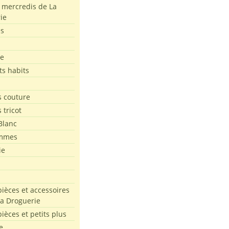
s mercredis de La
ie
es
le
ts habits
 couture
 tricot
Blanc
mmes
ie
pièces et accessoires
La Droguerie
pièces et petits plus
e