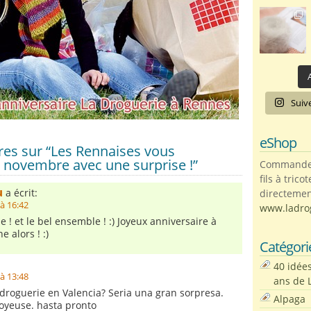
A
Suiv
eShop
es sur “Les Rennaises vous
 5 novembre avec une surprise !”
Commandez 
fils à trico
u
a écrit:
directemen
à 16:42
www.ladro
lle ! et le bel ensemble ! :) Joyeux anniversaire à
e alors ! :)
Catégori
40 idée
à 13:48
ans de 
droguerie en Valencia? Seria una gran sorpresa.
Alpaga
soyeuse. hasta pronto