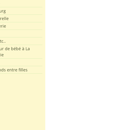
e
urg
relle
erie
tc..
r de bébé à La
ie
ds entre filles