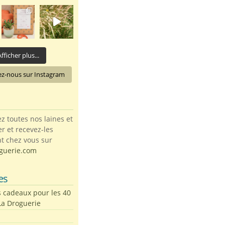
fficher plus...
ez-nous sur Instagram
toutes nos laines et
ter et recevez-les
t chez vous sur
guerie.com
es
s cadeaux pour les 40
La Droguerie