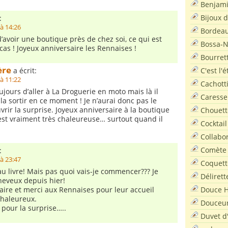
Benjam
Bijoux 
:
à 14:26
Bordea
’avoir une boutique près de chez soi, ce qui est
Bossa-
cas ! Joyeux anniversaire les Rennaises !
Bourret
ère
C'est l'
a écrit:
à 11:22
Cachott
ujours d’aller à La Droguerie en moto mais là il
Caresse
la sortir en ce moment ! Je n’aurai donc pas le
vrir la surprise. Joyeux anniversaire à la boutique
Chouett
st vraiment très chaleureuse… surtout quand il
Cocktail
Collabo
Comète
:
à 23:47
Coquett
u livre! Mais pas quoi vais-je commencer??? Je
Délirett
heveux depuis hier!
Douce H
aire et merci aux Rennaises pour leur accueil
chaleureux.
Douceu
pour la surprise…..
Duvet d