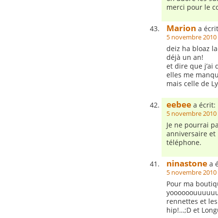
merci pour le co
Marion
a écrit
5 novembre 2010 
deiz ha bloaz l
déjà un an!
et dire que j’ai
elles me manqu
mais celle de L
eebee
a écrit:
5 novembre 2010 
Je ne pourrai pas
anniversaire et
téléphone.
ninastone
a é
5 novembre 2010 
Pour ma boutiq
yoooooouuuuuuuuu
rennettes et les
hip!…;D et Long