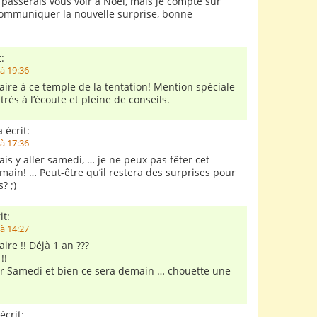
 passerais vous voir à Noel, mais je compte sur
ommuniquer la nouvelle surprise, bonne
:
à 19:36
aire à ce temple de la tentation! Mention spéciale
rès à l’écoute et pleine de conseils.
 écrit:
à 17:36
lais y aller samedi, … je ne peux pas fêter cet
main! … Peut-être qu’il restera des surprises pour
? ;)
it:
à 14:27
ire !! Déjà 1 an ???
!!
er Samedi et bien ce sera demain … chouette une
écrit: