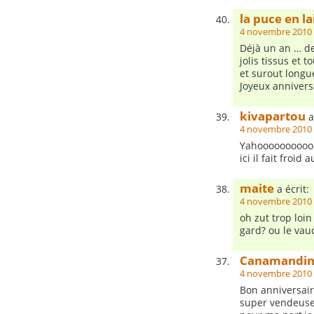
la puce en la
4 novembre 2010 
Déjà un an … des
jolis tissus et 
et surout longu
Joyeux anniversa
kivapartou
a
4 novembre 2010 
Yahooooooooooo !
ici il fait froid au
maite
a écrit:
4 novembre 2010 
oh zut trop loin
gard? ou le vauc
Canamandi
4 novembre 2010 
Bon anniversair
super vendeuse