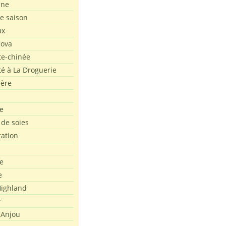
ine
de saison
ux
Nova
te-chinée
été à La Droguerie
ière
e
 de soies
ration
e
e
ighland
r
'Anjou