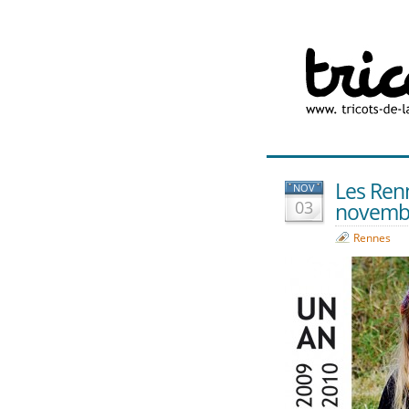
Les Renn
NOV
03
novembr
Rennes