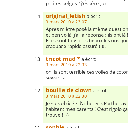
petites belges ? j’espère ;o)
original_letish
a écrit:
3 mars 2010 à 23:07
Après m’être posé la même question
et ben voilà, j’ai la réponse : ils ont là !
Et ils sont tous plus beaux les uns qu
craquage rapide assuré !!!!!
tricot mad *
a écrit:
3 mars 2010 à 22:33
oh ils sont terrible ces voiles de co
sewer cat !
bouille de clown
a écrit:
3 mars 2010 à 22:30
Je suis obligée d’acheter « Parthenay »,
habitent mes parents ! C’est rigolo ç
trouve ! ;-)
sophie
a écrit: