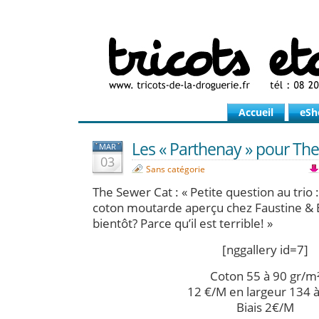
Accueil
eSh
Les « Parthenay » pour The
MAR
03
Sans catégorie
The Sewer Cat : « Petite question au trio : 
coton moutarde aperçu chez Faustine & 
bientôt? Parce qu’il est terrible! »
[nggallery id=7]
Coton 55 à 90 gr/m
12 €/M en largeur 134 
Biais 2€/M