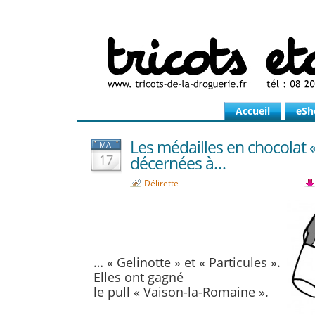
Accueil
eSh
Les médailles en chocolat «
MAI
17
décernées à…
Délirette
… « Gelinotte » et « Particules ».
Elles ont gagné
le pull « Vaison-la-Romaine ».