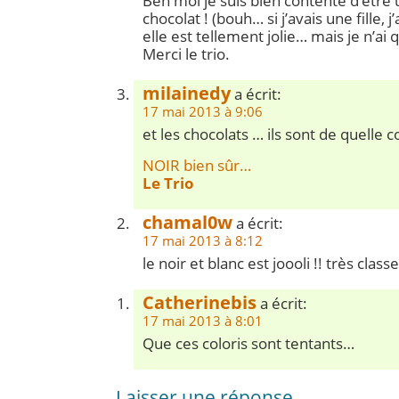
Ben moi je suis bien contente d’être
chocolat ! (bouh… si j’avais une fille, j
elle est tellement jolie… mais je n’ai 
Merci le trio.
milainedy
a écrit:
17 mai 2013 à 9:06
et les chocolats … ils sont de quelle 
NOIR bien sûr…
Le Trio
chamal0w
a écrit:
17 mai 2013 à 8:12
le noir et blanc est joooli !! très classe
Catherinebis
a écrit:
17 mai 2013 à 8:01
Que ces coloris sont tentants…
Laisser une réponse